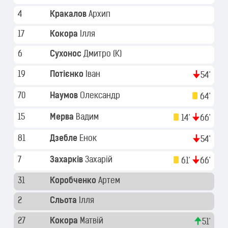
4
Кракалов
Архип
17
Кокора
Ілля
6
Сухонос
Дмитро
(K)
19
Потієнко
Іван
54'
70
Наумов
Олександр
64'
15
Мерва
Вадим
14'
66'
81
Дзебле
Енок
54'
7
Захарків
Захарій
61'
66'
31
Коробченко
Артем
2
Сльота
Ілля
27
Кокора
Матвій
51'