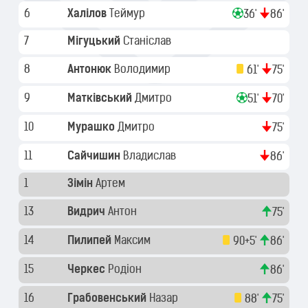
6
Халілов
Теймур
36'
86'
7
Мігуцький
Станіслав
8
Антонюк
Володимир
61'
75'
9
Матківський
Дмитро
51'
70'
10
Мурашко
Дмитро
75'
11
Сайчишин
Владислав
86'
1
Зімін
Артем
13
Видрич
Антон
75'
14
Пилипей
Максим
90+5'
86'
15
Черкес
Родіон
86'
16
Грабовенський
Назар
88'
75'