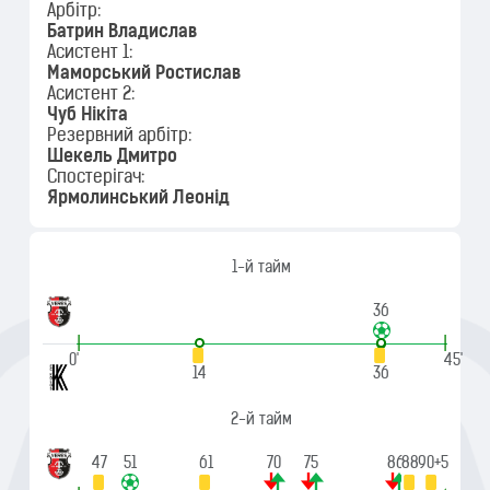
Арбітр:
Батрин Владислав
Асистент 1:
Маморський Ростислав
Асистент 2:
Чуб Нікіта
Резервний арбітр:
Шекель Дмитро
Спостерігач:
Ярмолинський Леонід
1-й тайм
36
|
|
0'
45'
14
36
2-й тайм
47
51
61
70
75
86
88
90+5