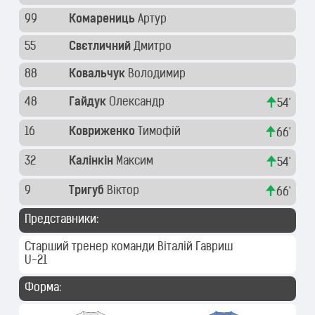
99
Комарениць
Артур
55
Свєтличний
Дмитро
88
Ковальчук
Володимир
48
Гайдук
Олександр
54'
16
Ковриженко
Тимофій
66'
32
Калінкін
Максим
54'
9
Тригуб
Віктор
66'
Представники:
Старший тренер команди
Віталій Гавриш
U-21
Форма: