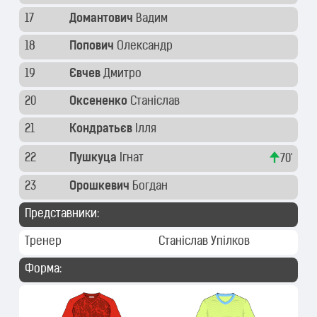
17
Домантович
Вадим
18
Попович
Олександр
19
Євчев
Дмитро
20
Оксененко
Станіслав
21
Кондратьєв
Ілля
22
Пушкуца
Ігнат
70'
23
Орошкевич
Богдан
Представники:
Тренер
Станіслав Упілков
Форма: