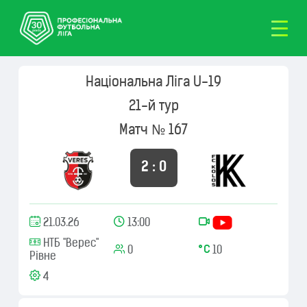
Національна Ліга U-19
21-й тур
Матч № 167
2 : 0
21.03.26
13:00
НТБ "Верес"
0
10
Рівне
4