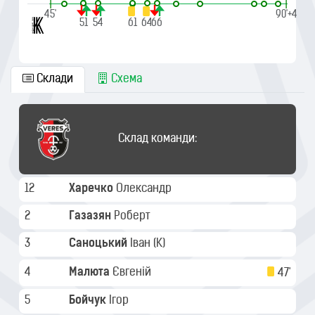
|
|
45'
90'+4
51
54
61
64
66
Склади
Схема
Склад команди:
12
Харечко
Олександр
2
Газазян
Роберт
3
Саноцький
Іван
(K)
4
Малюта
Євгеній
47'
5
Бойчук
Ігор