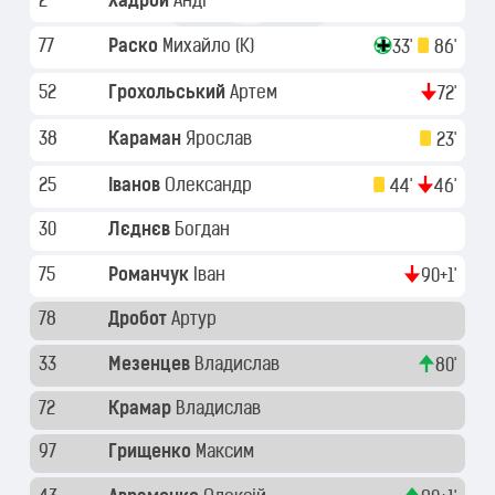
2
Хадрой
Анді
77
Раско
Михайло
(K)
33'
86'
52
Грохольський
Артем
72'
38
Караман
Ярослав
23'
25
Іванов
Олександр
44'
46'
30
Лєднєв
Богдан
75
Романчук
Іван
90+1'
78
Дробот
Артур
33
Мезенцев
Владислав
80'
72
Крамар
Владислав
97
Грищенко
Максим