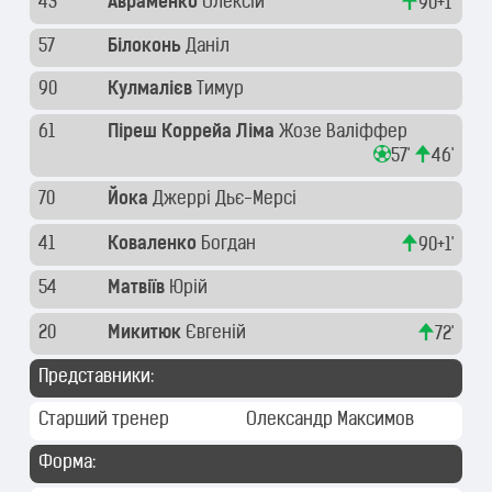
43
Авраменко
Олексій
90+1'
57
Білоконь
Даніл
90
Кулмалієв
Тимур
61
Піреш Коррейа Ліма
Жозе Валіффер
57'
46'
70
Йока
Джеррі Дьє-Мерсі
41
Коваленко
Богдан
90+1'
54
Матвіїв
Юрій
20
Микитюк
Євгеній
72'
Представники:
Старший тренер
Олександр Максимов
Форма: