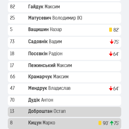
82
Гайдук
Максим
25
Матусевич
Володимир
(K)
5
Ващишин
Назар
82'
73
Садовнік
Вадим
75'
18
Посєвкін
Радіон
64'
17
Пежинський
Максим
66
Крамарчук
Максим
47
Мендрук
Владислав
64'
70
Дудік
Антон
13
Доброштан
Остап
8
Кицун
Марко
90'
75'