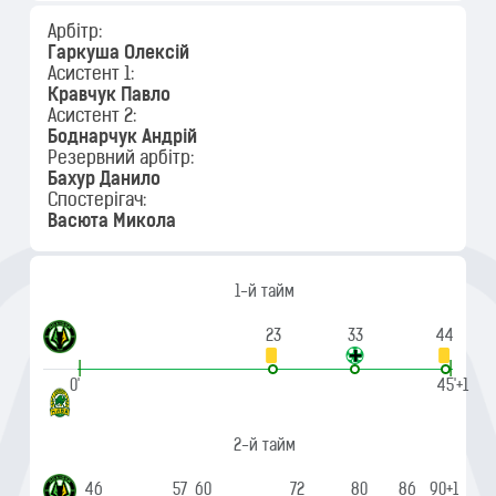
Арбітр:
Гаркуша Олексій
Асистент 1:
Кравчук Павло
Асистент 2:
Боднарчук Андрій
Резервний арбітр:
Бахур Данило
Спостерігач:
Васюта Микола
1-й тайм
23
33
44
|
|
0'
45'+1
2-й тайм
46
57
60
72
80
86
90+1