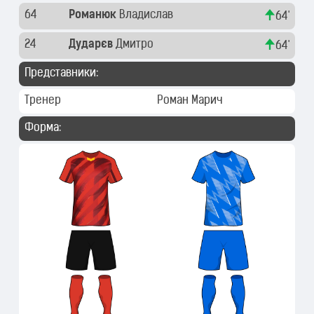
64
Романюк
Владислав
64'
24
Дударєв
Дмитро
64'
Представники:
Тренер
Роман Марич
Форма: