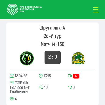
Друга ліга А
26-й тур
Матч № 130
2 : 0
12.04.26
13:15
"СОБ ФК
Полісся №1"
40
8
Глибочиця
4