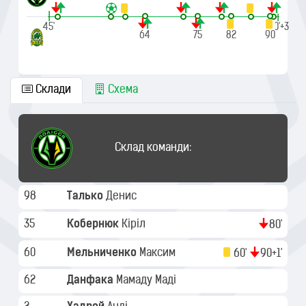
|
|
45'
90'+3
64
75
82
90
Склади
Схема
Склад команди:
98
Талько
Денис
35
Кобернюк
Кіріл
80'
60
Мельниченко
Максим
60'
90+1'
62
Данфака
Мамаду Маді