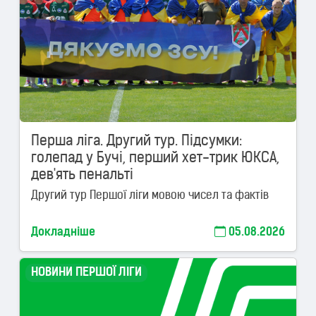
Перша ліга. Другий тур. Підсумки:
голепад у Бучі, перший хет-трик ЮКСА,
дев'ять пенальті
Другий тур Першої ліги мовою чисел та фактів
Докладніше
05.08.2026
НОВИНИ ПЕРШОЇ ЛІГИ