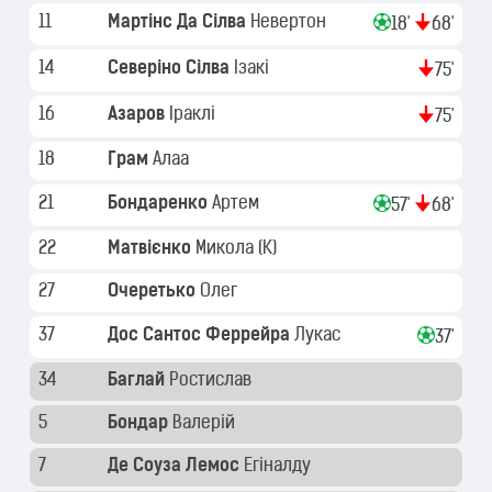
11
Мартінс Да Сілва
Невертон
18'
68'
14
Северіно Сілва
Ізакі
75'
16
Азаров
Іраклі
75'
18
Грам
Алаа
21
Бондаренко
Артем
57'
68'
22
Матвієнко
Микола
(K)
27
Очеретько
Олег
37
Дос Сантос Феррейра
Лукас
37'
34
Баглай
Ростислав
5
Бондар
Валерій
7
Де Соуза Лемос
Егіналду