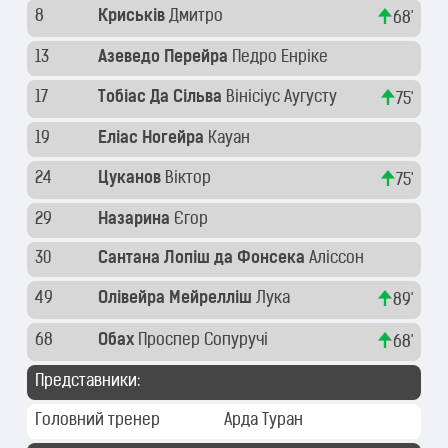
8
Криськів
Дмитро
68'
13
Азеведо Перейра
Педро Енріке
17
Тобіас Да Сільва
Вінісіус Аугусту
75'
19
Еліас Ногейра
Кауан
24
Цуканов
Віктор
75'
29
Назарина
Єгор
30
Сантана Лопіш да Фонсека
Аліссон
49
Олівейра Мейрелліш
Лука
89'
68
Обах
Проспер Сопуручі
68'
Представники:
Головний тренер
Арда Туран