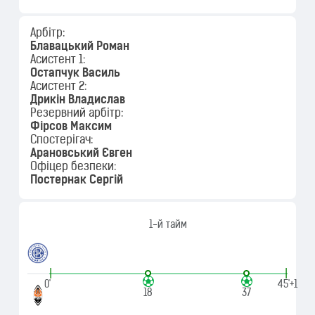
Арбітр:
Блавацький Роман
Асистент 1:
Остапчук Василь
Асистент 2:
Дрикін Владислав
Резервний арбітр:
Фірсов Максим
Спостерігач:
Арановський Євген
Офіцер безпеки:
Постернак Сергій
1-й тайм
|
|
0'
45'+1
18
37