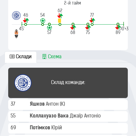
2-й тайм
62
46
54
77
|
|
45'
90'+3
57
68
75
89
Склади
Схема
Склад команди:
37
Яшков
Антон
(K)
55
Коллахуазо Вака
Джаїр Антоніо
69
Потімков
Юрій