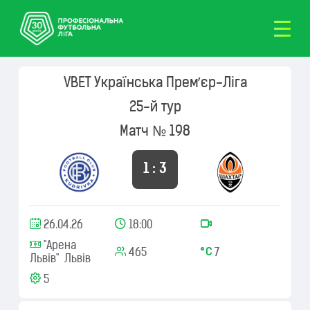
VBET Українська Премʼєр-Ліга
25-й тур
Матч № 198
1 : 3
26.04.26
18:00
"Арена
465
7
Львів" Львів
5