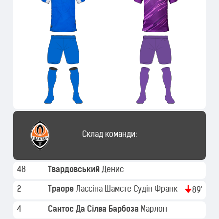
Склад команди:
48
Твардовський
Денис
2
Траоре
Лассіна Шамсте Судін Франк
89'
4
Сантос Да Сілва Барбоза
Марлон