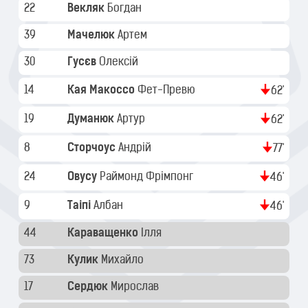
22
Векляк
Богдан
39
Мачелюк
Артем
30
Гусєв
Олексій
14
Кая Макоссо
Фет-Превю
62'
19
Думанюк
Артур
62'
8
Сторчоус
Андрій
77'
24
Овусу
Раймонд Фрімпонг
46'
9
Таіпі
Албан
46'
44
Караващенко
Ілля
73
Кулик
Михайло
17
Сердюк
Мирослав