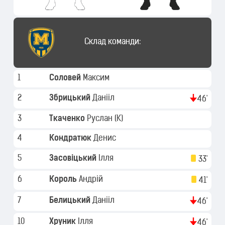
Склад команди:
1
Соловей
Максим
2
Збрицький
Данііл
46'
3
Ткаченко
Руслан
(K)
4
Кондратюк
Денис
5
Засовіцький
Ілля
33'
6
Король
Андрій
41'
7
Белицький
Данііл
46'
10
Хруник
Ілля
46'