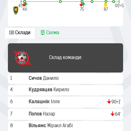
|
|
45'
90'+5
46
75
87
Склади
Схема
Склад команди:
1
Сичов
Данило
4
Кудрявцев
Кирило
6
Калашнік
Ілля
90+1'
7
Попов
Назар
64'
8
Вільямс
Міракл Агабі