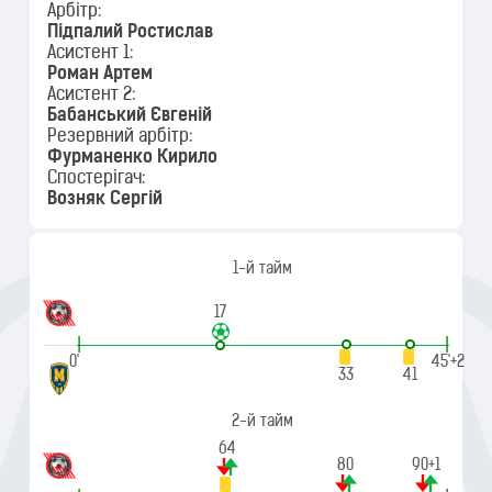
Арбітр:
Підпалий Ростислав
Асистент 1:
Роман Артем
Асистент 2:
Бабанський Євгеній
Резервний арбітр:
Фурманенко Кирило
Спостерігач:
Возняк Сергій
1-й тайм
17
|
|
0'
45'+2
33
41
2-й тайм
64
80
90+1