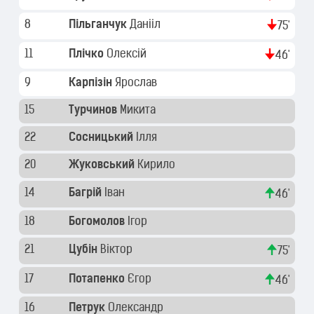
8
Пільганчук
Данііл
75'
11
Плічко
Олексій
46'
9
Карпізін
Ярослав
15
Турчинов
Микита
22
Сосницький
Ілля
20
Жуковський
Кирило
14
Багрій
Іван
46'
18
Богомолов
Ігор
21
Цубін
Віктор
75'
17
Потапенко
Єгор
46'
16
Петрук
Олександр