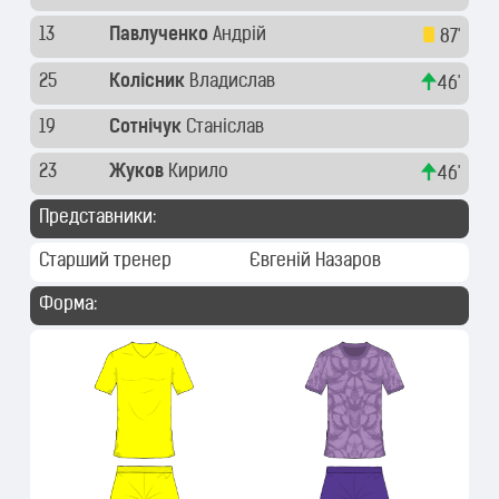
13
Павлученко
Андрій
87'
25
Колісник
Владислав
46'
19
Сотнічук
Станіслав
23
Жуков
Кирило
46'
Представники:
Старший тренер
Євгеній Назаров
Форма: