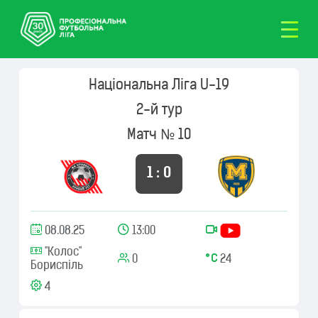
Національна Ліга U-19
2-й тур
Матч № 10
1 : 0
08.08.25
13:00
"Колос"
0
24
Бориспіль
4