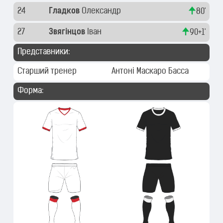
24
Гладков
Олександр
80'
27
Звягінцов
Іван
90+1'
Представники:
Старший тренер
Антоні Маскаро Басса
Форма: