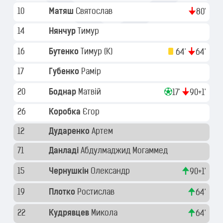
10
Матяш
Святослав
80'
14
Нянчур
Тимур
16
Бутенко
Тимур
(K)
64'
64'
17
Губенко
Рамір
20
Боднар
Матвій
17'
90+1'
26
Коробка
Єгор
12
Дударенко
Артем
71
Данладі
Абдулмаджид Могаммед
15
Чернушкін
Олександр
90+1'
19
Плотко
Ростислав
64'
22
Кудрявцев
Микола
64'