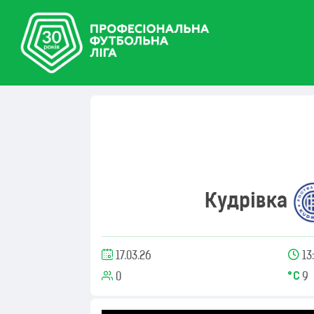
Кудрівка
17.03.26
13
0
9