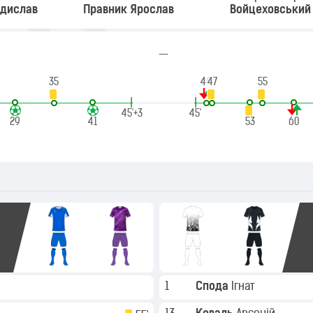
адислав
Правник Ярослав
Войцеховський
—
35
46
47
55
|
|
45'+3
45'
29
41
53
60
1
Спода
Ігнат