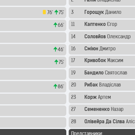
2
Галій
Владислав
3
Горощук
Данило
76'
75'
11
Каптенко
Єгор
66'
14
Соловйов
Олександр
16
Сміюн
Дмитро
46'
17
Кривобок
Максим
75'
19
Бандило
Святослав
20
Рибак
Владіслав
86'
23
Корж
Артем
27
Семененко
Назар
28
Олівейра Да Сілва
Алі
Представники: