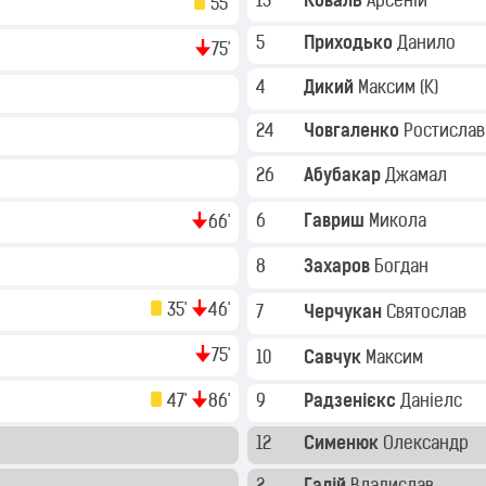
13
Коваль
Арсеній
55'
5
Приходько
Данило
75'
4
Дикий
Максим
(K)
24
Човгаленко
Ростисла
26
Абубакар
Джамал
6
Гавриш
Микола
66'
8
Захаров
Богдан
35'
46'
7
Черчукан
Святослав
75'
10
Савчук
Максим
47'
86'
9
Радзенієкс
Даніелс
12
Сименюк
Олександр