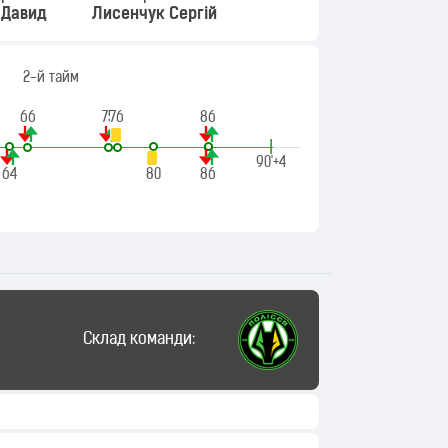
 Давид
Лисенчук Сергій
2-й тайм
66
75
76
86
|
90'+4
64
80
86
Склад команди: