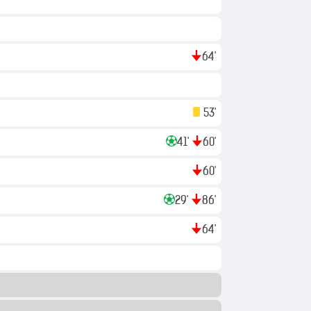
64'
в
53'
41'
60'
60'
29'
86'
64'