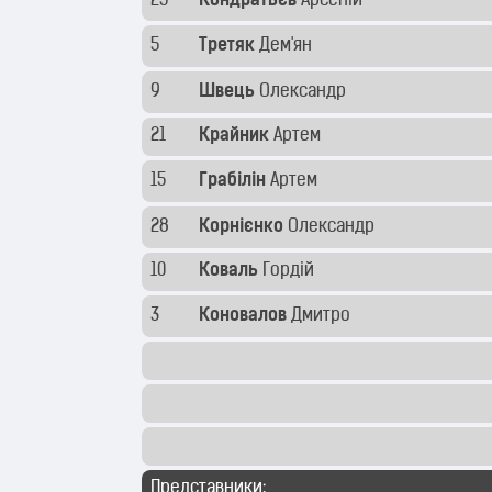
25
Кондратьєв
Арсеній
5
Третяк
Дем'ян
9
Швець
Олександр
21
Крайник
Артем
15
Грабілін
Артем
28
Корнієнко
Олександр
10
Коваль
Гордій
3
Коновалов
Дмитро
Представники: