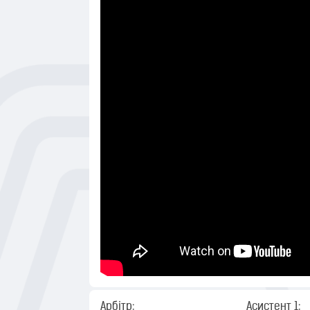
Арбітр:
Асистент 1: