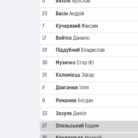
6
Вахіль
Ярослав
23
Васін
Андрій
7
Кучерявий
Максим
17
Войтко
Данило
22
Піддубний
Владислав
30
Музичко
Єгор
(K)
19
Коломієць
Захар
2
Довганюк
Ілля
8
Романюк
Богдан
33
Зозуля
Данііл
27
Опольський
Вадим