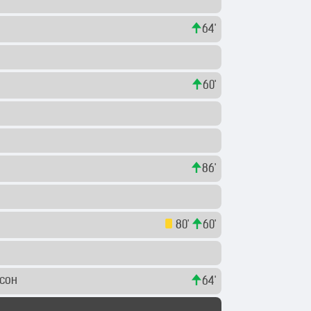
64'
60'
86'
80'
60'
ссон
64'