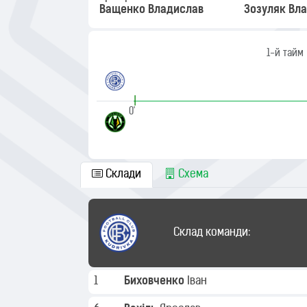
Ващенко Владислав
Зозуляк Вл
1-й тайм
|
0'
Склади
Схема
Склад команди:
1
Биховченко
Іван