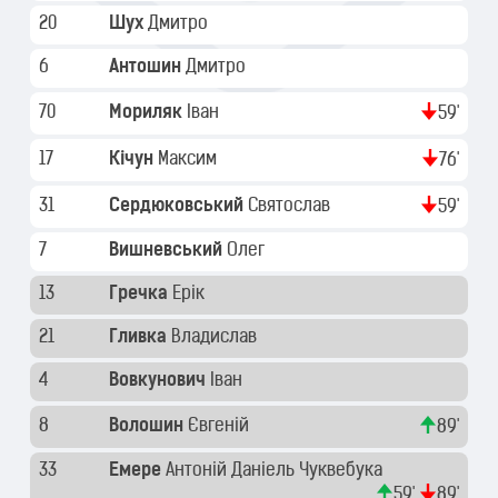
20
Шух
Дмитро
6
Антошин
Дмитро
70
Мориляк
Іван
59'
17
Кічун
Максим
76'
31
Сердюковський
Святослав
59'
7
Вишневський
Олег
13
Гречка
Ерік
21
Гливка
Владислав
4
Вовкунович
Іван
8
Волошин
Євгеній
89'
33
Емере
Антоній Даніель Чуквебука
59'
89'