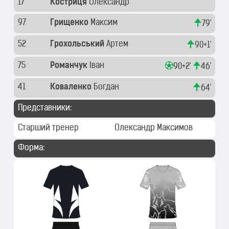
17
Костриця
Олександр
97
Грищенко
Максим
79'
52
Грохольський
Артем
90+1'
75
Романчук
Іван
90+2'
46'
41
Коваленко
Богдан
64'
Представники:
Старший тренер
Олександр Максимов
Форма: