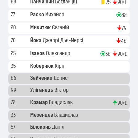
88
Панчишин
Богдан
(K)
75'
90+1'
77
Раско
Михайло
82'
20
Микитюк
Євгеній
79'
70
Йока
Джеррі Дьє-Мерсі
46'
25
Іванов
Олександр
36'
90+1'
35
Кобернюк
Кіріл
66
Зайченко
Денис
99
Уліганець
Віктор
72
Крамар
Владислав
90+1'
33
Мезенцев
Владислав
57
Білоконь
Даніл