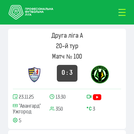
Друга ліга А
20-й тур
Матч № 100
0 : 3
23.11.25
13:30
"Авангард"
350
3
Ужгород
5