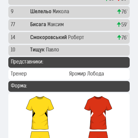
9
Шелельо
Микола
76'
77
Бисага
Максим
59'
14
Смокоровський
Роберт
76'
10
Тищук
Павло
Представники:
Тренер
Яромир Лобода
Форма: