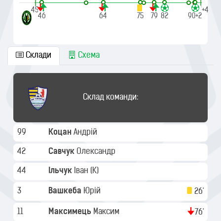
|
|
45'
90'+4
46
64
75
79
82
90+1
90+2
Склади
Схема
Склад команди:
99
Коцан
Андрій
42
Савчук
Олександр
44
Ільчук
Іван
(K)
3
Вашкеба
Юрій
26'
11
Максимець
Максим
76'