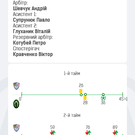
Арбітр:
Шевчук Андрій
Асистент 1:
Супрунюк Павло
Асистент 2:
Глуханик Віталій
Резервний арбітр:
Котубей Петро
Спостерігач:
Кравченко Віктор
1-й тайм
26
|
|
0'
45'+1
28
36
2-й тайм
59
76
89