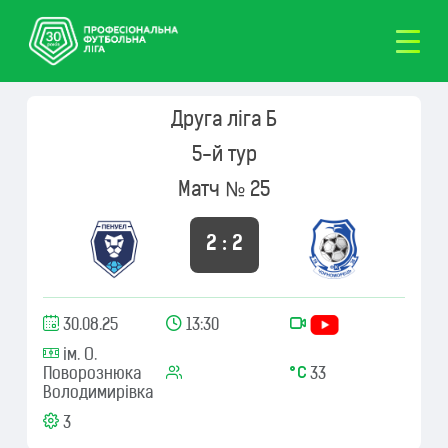
Друга ліга Б
5-й тур
Матч № 25
2 : 2
30.08.25
13:30
ім. О.
Поворознюка
33
Володимирівка
3