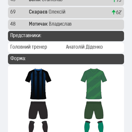
43
Вєнік
Станіслав
75'
69
Скараєв
Олексій
62'
48
Мотичак
Владислав
Представники:
Головний тренер
Анатолій Діденко
Форма: