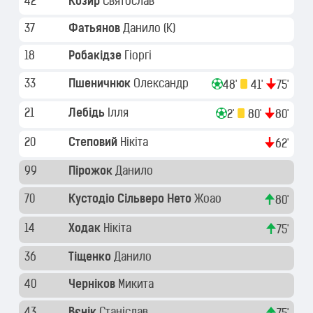
42
Козир
Святослав
37
Фатьянов
Данило
(K)
18
Робакідзе
Гіоргі
33
Пшеничнюк
Олександр
48'
41'
75'
21
Лебідь
Ілля
2'
80'
80'
20
Степовий
Нікіта
62'
99
Пірожок
Данило
70
Кустодіо Сільверо Нето
Жоао
80'
14
Ходак
Нікіта
75'
36
Тіщенко
Данило
40
Черніков
Микита