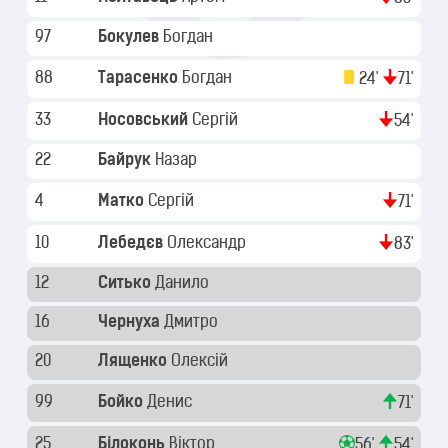
97
Бокулев
Богдан
88
Тарасенко
Богдан
24'
71'
33
Носовський
Сергій
54'
22
Байрук
Назар
4
Матко
Сергій
71'
10
Лебедєв
Олександр
83'
12
Ситько
Данило
16
Чернуха
Дмитро
20
Лященко
Олексій
99
Бойко
Денис
71'
25
Білоконь
Віктор
56'
54'