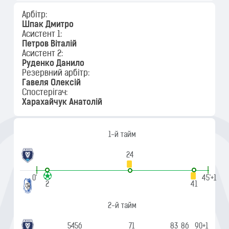
Арбітр:
Шпак Дмитро
Асистент 1:
Петров Віталій
Асистент 2:
Руденко Данило
Резервний арбітр:
Гавеля Олексій
Спостерігач:
Харахайчук Анатолій
1-й тайм
24
|
|
0'
45'+1
2
41
2-й тайм
54
56
71
83
86
90+1