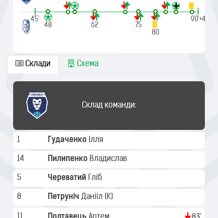
|
|
45'
90'+4
48
62
75
80
Склади
Схема
Склад команди:
1
Гудаченко
Ілля
14
Пилипенко
Владислав
5
Череватий
Гліб
8
Петруніч
Данііл
(K)
11
Полтавець
Артем
83'