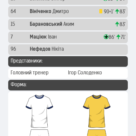
64
Вініченко
Дмитро
90+1'
83'
15
Барановський
Аким
83'
7
Маціюк
Іван
86'
71'
96
Нефедов
Нікіта
Представники:
Головний тренер
Ігор Солоденко
Форма: