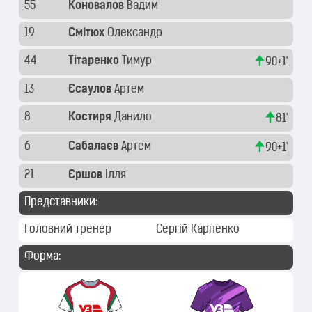
55
Коновалов
Вадим
19
Смітюх
Олександр
44
Тітаренко
Тимур
90+1'
13
Єсаулов
Артем
8
Костиря
Данило
81'
6
Сабалаєв
Артем
90+1'
21
Єршов
Ілля
Представники:
Головний тренер
Сергій Карпенко
Форма: