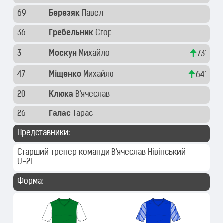
69
Березяк
Павел
36
Гребельник
Єгор
3
Москун
Михайло
73'
47
Міщенко
Михайло
64'
20
Клюка
В'ячеслав
26
Галас
Тарас
Представники:
Старший тренер команди
В'ячеслав Нівінський
U-21
Форма: