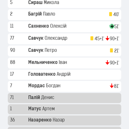
5
Сираш
Микола
2
Багрій
Павло
40'
11
Сахненко
Олексій
51'
77
Савчук
Олександр
45+1'
90+1'
90
Савчук
Петро
21'
88
Мельниченко
Іван
90+1'
17
Головатенко
Андрій
7
Мордас
Богдан
81'
71
Палій
Денис
1
Матус
Артем
36
Назаренко
Назар