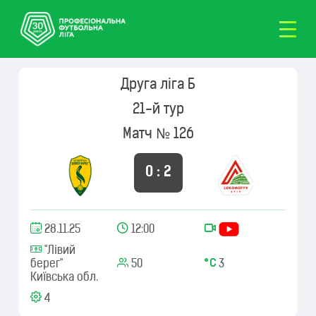
Друга ліга Б
21-й тур
Матч № 126
0 : 2
28.11.25
12:00
"Лівий
берег"
50
3
Київська обл.
4