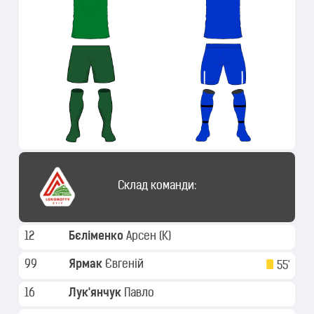
Склад команди:
12
Бєліменко
Арсен
(K)
99
Ярмак
Євгеній
55'
16
Лук'янчук
Павло