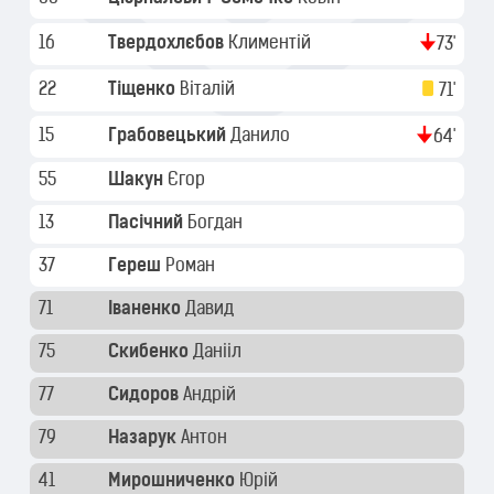
16
Твердохлєбов
Климентій
73'
22
Тіщенко
Віталій
71'
15
Грабовецький
Данило
64'
55
Шакун
Єгор
13
Пасічний
Богдан
37
Гереш
Роман
71
Іваненко
Давид
75
Скибенко
Данііл
77
Сидоров
Андрій
79
Назарук
Антон
41
Мирошниченко
Юрій