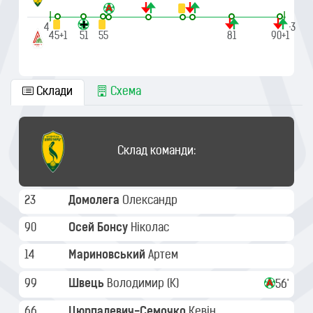
|
|
45'
90'+3
45+1
51
55
81
90+1
Склади
Схема
Склад команди:
23
Домолега
Олександр
90
Осей Бонсу
Ніколас
14
Мариновський
Артем
99
Швець
Володимир
(K)
56'
66
Цюрпалевич-Семочко
Кевін