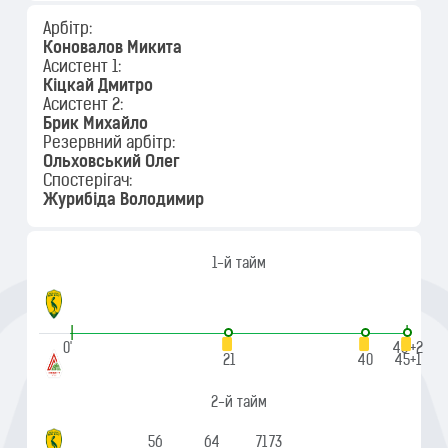
Арбітр:
Коновалов Микита
Асистент 1:
Кіцкай Дмитро
Асистент 2:
Брик Михайло
Резервний арбітр:
Ольховський Олег
Спостерігач:
Журибіда Володимир
1-й тайм
|
|
0'
45'+2
21
40
45+1
2-й тайм
56
64
71
73