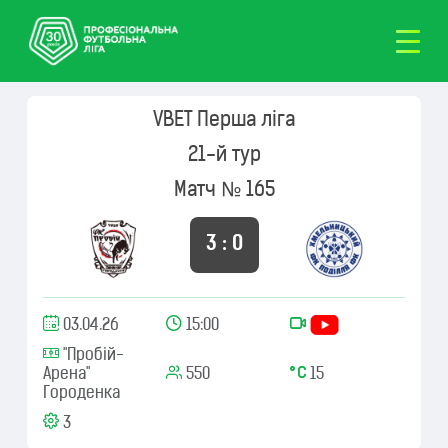
VBET Перша ліга
21-й тур
Матч № 165
3 : 0
03.04.26
15:00
"Пробій-
Арена"
550
15
Городенка
3