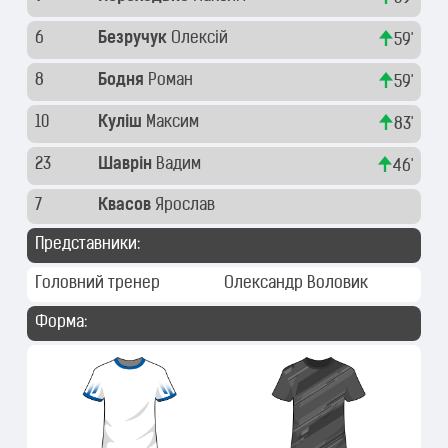
6
Безручук
Олексій
59'
8
Бодня
Роман
59'
10
Куліш
Максим
83'
23
Шаврін
Вадим
46'
7
Квасов
Ярослав
Представники:
Головний тренер
Олександр Воловик
Форма: