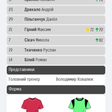
70'
23
Дрекало
Андрій
29
Пільганчук
Данііл
21
Гірний
Максим
71'
70'
7
Сікач
Микола
81'
19
Ткаченко
Руслан
14
Білий
Роман
Представники:
Головний тренер
Володимир Ковалюк
Форма: