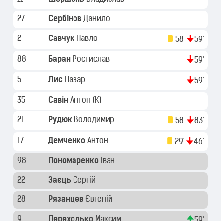
27
Сербінов
Данило
2
Савчук
Павло
58'
59'
88
Баран
Ростислав
59'
5
Лис
Назар
59'
35
Савін
Антон
(K)
21
Рудюк
Володимир
58'
83'
17
Демченко
Антон
29'
46'
98
Пономаренко
Іван
22
Заєць
Сергій
28
Рязанцев
Євгеній
9
Переходько
Максим
59'