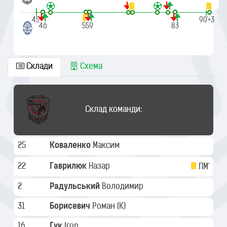
|
|
45'
90'+3
46
58
59
83
Склади
Схема
Склад команди:
25
Коваленко
Максим
22
Гаврилюк
Назар
ПМ'
2
Радульський
Володимир
31
Борисевич
Роман
(K)
16
Гук
Ігор