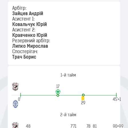
Арбітр:
Зайцев Андрій
Асистент 1:
Ковальчук Юрій
Асистент 2:
Кравченко Юрій
Резервний арбітр:
Липко Мирослав
Спостерігач:
Трач Борис
1-й тайм
17
|
|
0'
45'+1
29
2-й тайм
48
70
71
78
81
90+99