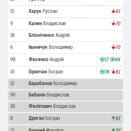
15
Харук
Руслан
81'
9
Калин
Владислав
70'
18
Блізніченко
Андрій
6
Іваничук
Володимир
70'
98
Фесенко
Андрій
17'
48'
10
Оринчак
Богдан
78'
81'
12
Барабанов
Володимир
90
Бабанін
Владислав
30
Феліпович
Владислав
8
Дриган
Богдан
81'
17
Хромей
Михайло