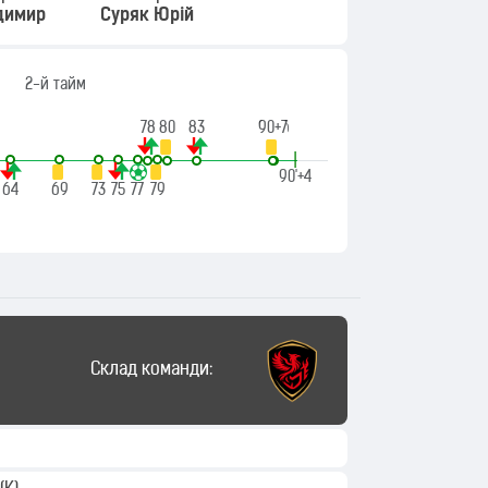
димир
Суряк Юрій
2-й тайм
78
80
83
90+6
90+7
|
90'+4
64
69
73
75
77
79
Склад команди: