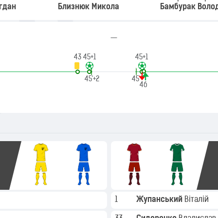
гдан
Близнюк Микола
Бамбурак Воло
—
43
45+1
45+1
|
|
45'+2
45'
46
1
Жупанський
Віталій