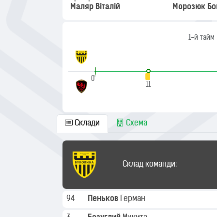
Маляр Віталій
Морозюк Бо
1-й тайм
|
0'
11
Склади
Схема
Склад команди:
94
Пеньков
Герман