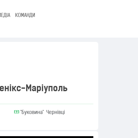
МЕДІА
КОМАНДИ
енікс-Маріуполь
"Буковина" Чернівці