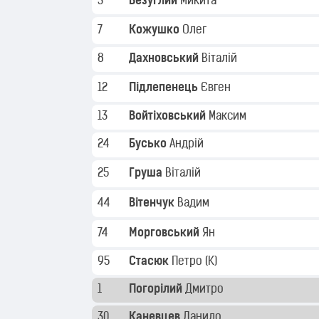
3
Безуглий
Микита
7
Кожушко
Олег
8
Дахновський
Віталій
12
Підлепенець
Євген
13
Войтіховський
Максим
24
Бусько
Андрій
25
Груша
Віталій
44
Вітенчук
Вадим
74
Морговський
Ян
95
Стасюк
Петро
(K)
1
Погорілий
Дмитро
30
Каневцев
Данило