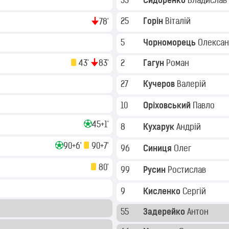
33
Сидоренко
Владислав
25
Горін
Віталій
78'
5
Чорноморець
Олекса
43'
83'
2
Гагун
Роман
27
Кучеров
Валерій
10
Оріховський
Павло
45+1'
8
Кухарук
Андрій
90+6'
90+7'
96
Синиця
Олег
80'
99
Русин
Ростислав
9
Кисленко
Сергій
55
Задерейко
Антон