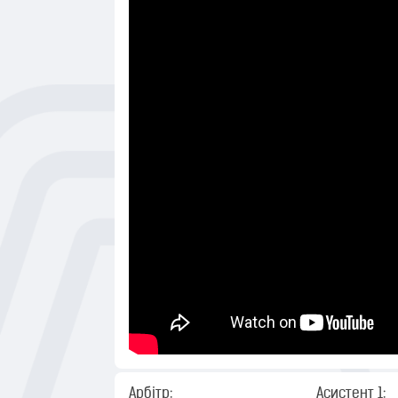
Арбітр:
Асистент 1: