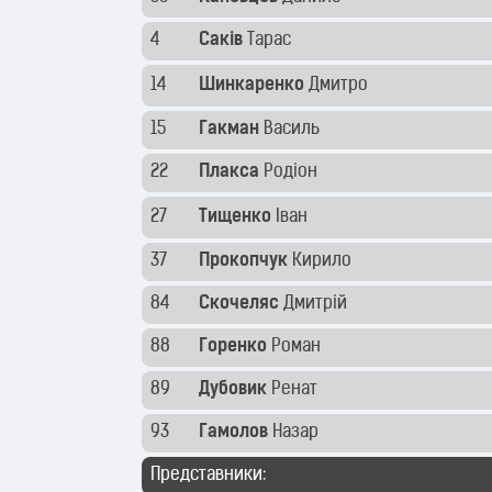
4
Саків
Тарас
14
Шинкаренко
Дмитро
15
Гакман
Василь
22
Плакса
Родіон
27
Тищенко
Іван
37
Прокопчук
Кирило
84
Скочеляс
Дмитрій
88
Горенко
Роман
89
Дубовик
Ренат
93
Гамолов
Назар
Представники: