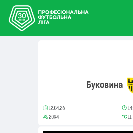
Буковина
12.04.26
14
2094
11