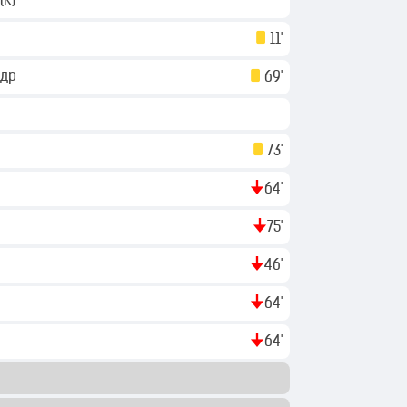
(K)
11'
ндр
69'
73'
64'
75'
46'
64'
64'