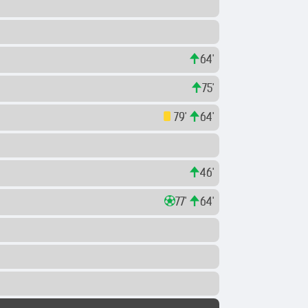
64'
75'
79'
64'
46'
77'
64'