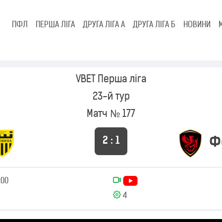
ПФЛ
ПЕРША ЛІГА
ДРУГА ЛІГА А
ДРУГА ЛІГА Б
НОВИНИ
VBET Перша ліга
23-й тур
Матч № 177
Ф
2 : 1
:00
4