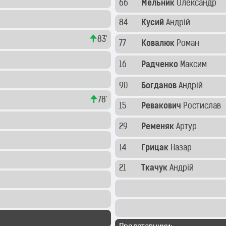
66
Мельник
Олександр
84
Кусий
Андрій
83'
77
Ковалюк
Роман
16
Радченко
Максим
90
Богданов
Андрій
78'
15
Ревакович
Ростислав
29
Ременяк
Артур
14
Грицак
Назар
21
Ткачук
Андрій