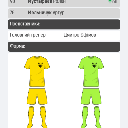
90
Мустафаєв
Ролан
68'
78
Мельничук
Артур
Представники:
Головний тренер
Дмитро Єфімов
Форма: