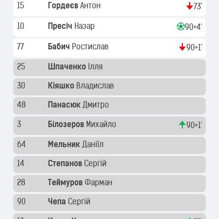
15
Гордеєв
Антон
73'
10
Пресіч
Назар
90+4'
77
Бабич
Ростислав
90+1'
25
Шпаченко
Ілля
30
Кіяшко
Владислав
48
Панасюк
Дмитро
3
Білозеров
Михайло
90+1'
64
Мельник
Даніїл
14
Степанов
Сергій
28
Теймуров
Фарман
90
Чепа
Сергій