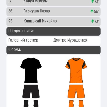
17
Кавун
Максим
73'
26
Гаркуша
Назар
66'
95
Кляцький
Михайло
73'
Представники:
Головний тренер
Дмитро Мурашенко
Форма: