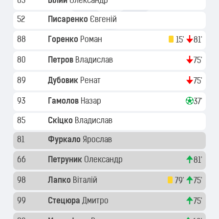
63
Білий
Олександр
52
Писаренко
Євгеній
88
Горенко
Роман
15'
81'
80
Петров
Владислав
75'
89
Дубовик
Ренат
75'
93
Гамолов
Назар
37'
85
Скіцко
Владислав
81
Фуркало
Ярослав
66
Петруник
Олександр
81'
98
Лапко
Віталій
79'
75'
99
Стецюра
Дмитро
75'