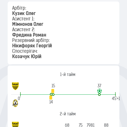
Арбітр:
Кузик Олег
Асистент 1:
Мімнонов Олег
Асистент 2:
Фредина Роман
Резервний арбітр:
Нікифоряк Георгій
Спостерігач:
Козачук Юрій
1-й тайм
15
37
|
|
0'
45'+1
14
2-й тайм
68
75
79
81
88