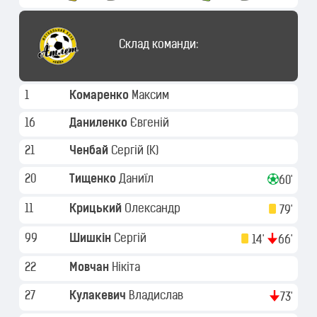
Склад команди:
1
Комаренко
Максим
16
Даниленко
Євгеній
21
Ченбай
Сергій
(K)
20
Тищенко
Даниїл
60'
11
Крицький
Олександр
79'
99
Шишкін
Сергій
14'
66'
22
Мовчан
Нікіта
27
Кулакевич
Владислав
73'