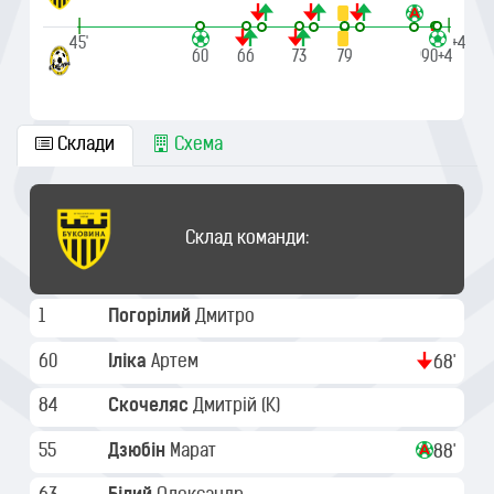
|
|
45'
90'+4
60
66
73
79
90+1
90+4
Склади
Схема
Склад команди:
1
Погорілий
Дмитро
60
Іліка
Артем
68'
84
Скочеляс
Дмитрій
(K)
55
Дзюбін
Марат
88'