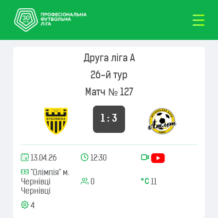
Друга ліга А
26-й тур
Матч № 127
1 : 3
13.04.26
12:30
"Олімпія" м.
Чернівці
0
11
Чернівці
4