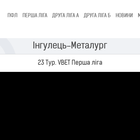
ПФЛ
ПЕРША ЛІГА
ДРУГА ЛІГА А
ДРУГА ЛІГА Б
НОВИНИ
Інгулець–Металург
23 Тур. VBET Перша ліга