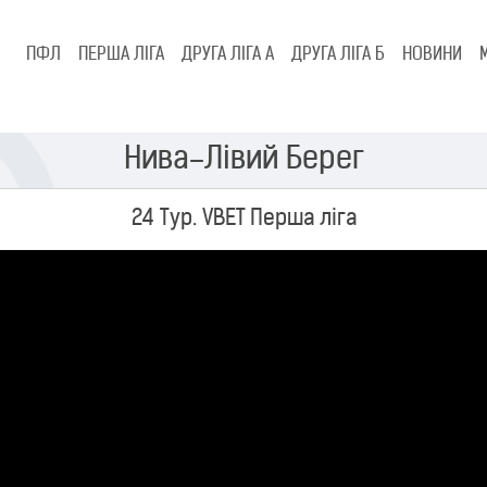
ПФЛ
ПЕРША ЛІГА
ДРУГА ЛІГА А
ДРУГА ЛІГА Б
НОВИНИ
Нива–Лівий Берег
24 Тур. VBET Перша ліга