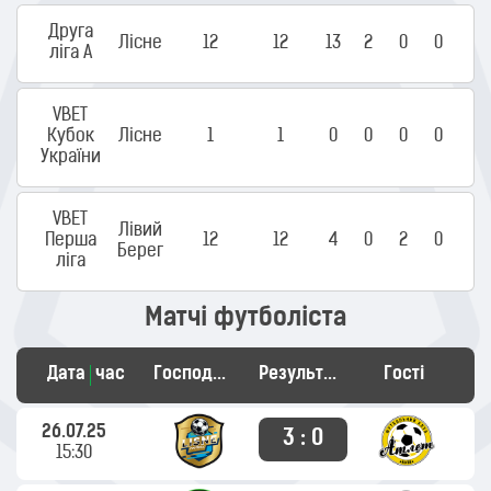
Друга
Лісне
12
12
13
2
0
0
ліга А
VBET
Кубок
Лісне
1
1
0
0
0
0
України
VBET
Лівий
Перша
12
12
4
0
2
0
Берег
ліга
Матчі футболіста
Дата
час
Господарі
Результат
Гості
26.07.25
3 : 0
15:30