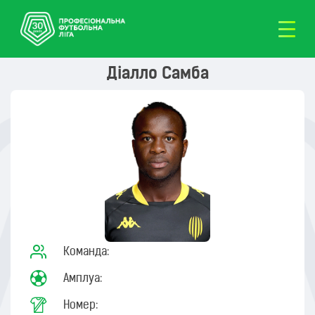
Діалло Самба
Команда:
Амплуа:
Номер: