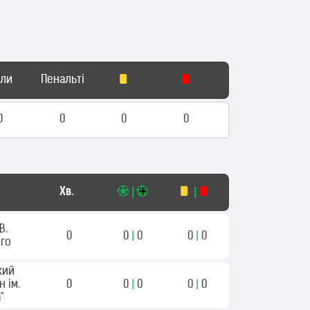
оли
Пенальті
0
0
0
0
Хв.
|
|
В.
0
0
|
0
0
|
0
го
кий
н ім.
0
0
|
0
0
|
0
"