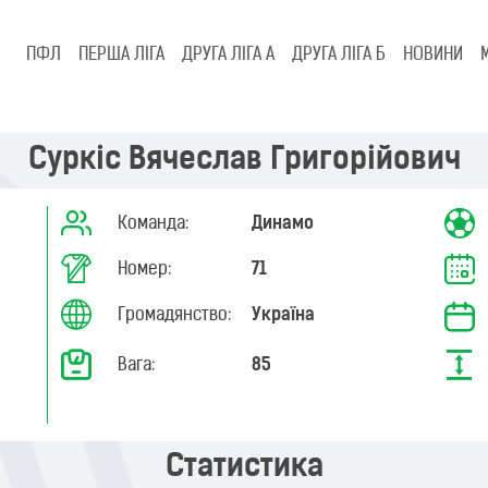
ПФЛ
ПЕРША ЛІГА
ДРУГА ЛІГА А
ДРУГА ЛІГА Б
НОВИНИ
Суркіс Вячеслав Григорійович
Команда:
Динамо
Номер:
71
Громадянство:
Україна
Вага:
85
Статистика