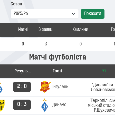
Сезон
Показати
Матчі
В заявці
Хвилини
Г
0
3
0
Матчі футболіста
Результат
Гості
"Динамо" ім. 
2 : 0
Інгулець
Лобановсько
"Тернопільсь
0 : 3
Динамо
міський стадіо
Р.Шухевича