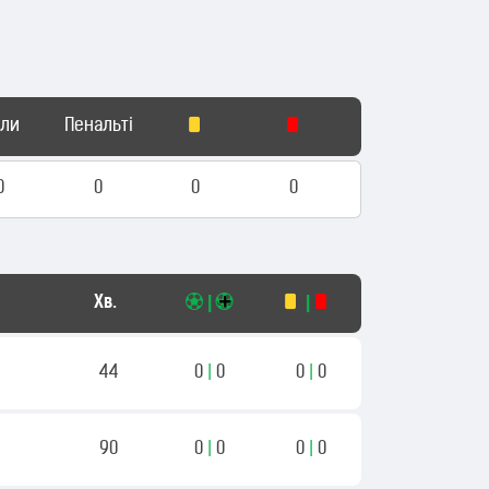
оли
Пенальті
0
0
0
0
Хв.
|
|
44
0
|
0
0
|
0
90
0
|
0
0
|
0