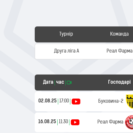
Турнір
Команда
Друга ліга А
Реал Фарма
Дата
час
Господарі
02.08.25
17:00
Буковина-2
16.08.25
11:30
Реал Фарма