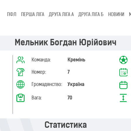
ПФЛ
ПЕРША ЛІГА
ДРУГА ЛІГА А
ДРУГА ЛІГА Б
НОВИНИ
Мельник Богдан Юрійович
Команда:
Кремінь
Номер:
7
Громадянство:
Україна
Вага:
70
Статистика