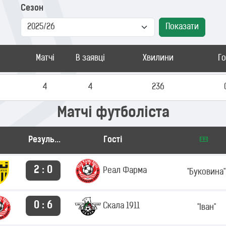
Сезон
Показати
Матчі
В заявці
Хвилини
Г
4
4
236
Матчі футболіста
Результат
Гості
2 : 0
Реал Фарма
"Буковина"
0 : 6
Скала 1911
"Іван"