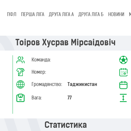
ПФЛ
ПЕРША ЛІГА
ДРУГА ЛІГА А
ДРУГА ЛІГА Б
НОВИНИ
Тоіров Хусрав Мірсаідовіч
Команда:
Номер:
Громадянство:
Таджикистан
Вага:
77
Статистика