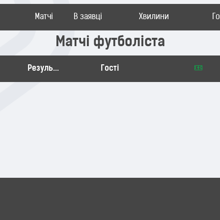
Матчі
В заявці
Хвилини
Г
Матчі футболіста
Результат
Гості