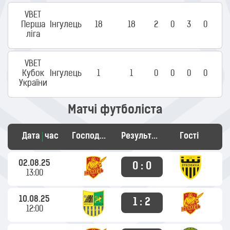
VBET
Перша
Інгулець
18
18
2
0
3
0
ліга
VBET
Кубок
Інгулець
1
1
0
0
0
0
України
Матчі футболіста
Дата
час
Господарі
Результат
Гості
02.08.25
0 : 0
13:00
10.08.25
1 : 2
12:00