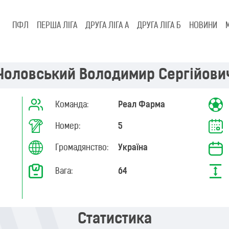
ПФЛ
ПЕРША ЛІГА
ДРУГА ЛІГА А
ДРУГА ЛІГА Б
НОВИНИ
Чоловський Володимир Сергійови
Команда:
Реал Фарма
Номер:
5
Громадянство:
Україна
Вага:
64
Статистика