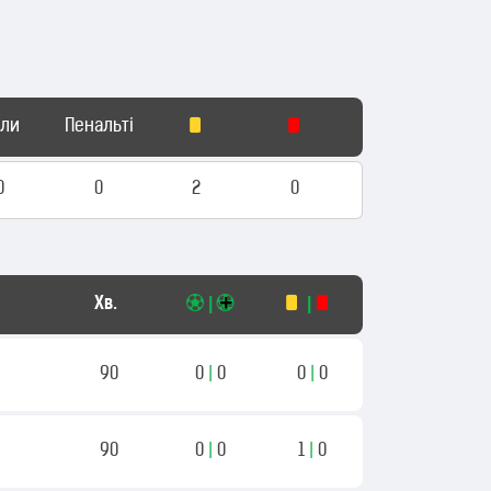
оли
Пенальті
0
0
2
0
Хв.
|
|
90
0
|
0
0
|
0
90
0
|
0
1
|
0