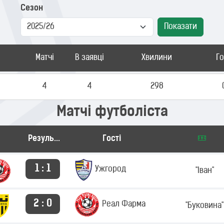
Сезон
Показати
Матчі
В заявці
Хвилини
Г
4
4
298
Матчі футболіста
Результат
Гості
1 : 1
Ужгород
"Іван"
2 : 0
Реал Фарма
"Буковина"