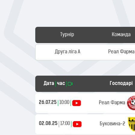
Турнір
Команда
Друга ліга А
Реал Фарма
Дата
час
Господарі
26.07.25
10:00
Реал Фарма
02.08.25
17:00
Буковина-2