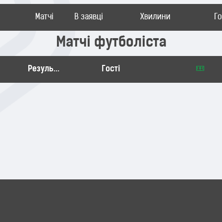
Матчі
В заявці
Хвилини
Г
Матчі футболіста
Результат
Гості