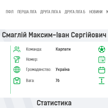
ПФЛ
ПЕРША ЛІГА
ДРУГА ЛІГА А
ДРУГА ЛІГА Б
НОВИНИ
Смаглій Максим-Іван Сергійович
Команда:
Карпати
Номер:
Громадянство:
Україна
Вага:
76
Статистика