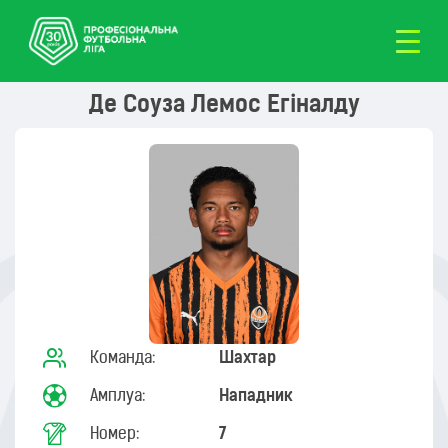
Де Соуза Лемос Егіналду
Команда:
Шахтар
Амплуа:
Нападник
Номер:
7