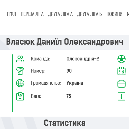
ПФЛ
ПЕРША ЛІГА
ДРУГА ЛІГА А
ДРУГА ЛІГА Б
НОВИНИ
Власюк Даниїл Олександрович
Команда:
Олександрія-2
Номер:
90
Громадянство:
Україна
Вага:
75
Статистика