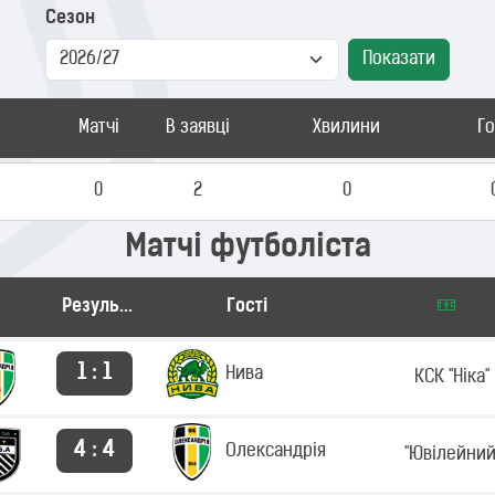
Сезон
Показати
Матчі
В заявці
Хвилини
Г
я
0
2
0
Матчі футболіста
Результат
Гості
1 : 1
Нива
КСК "Ніка"
4 : 4
Олександрія
"Ювілейний