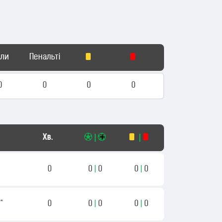
оли
Пенальті
0
0
0
0
Хв.
|
|
0
0
|
0
0
|
0
"
0
0
|
0
0
|
0