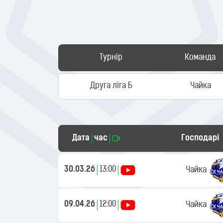
Турнір
Команда
Друга ліга Б
Чайка
Дата
час
Господарі
30.03.26
13:00
Чайка
09.04.26
12:00
Чайка