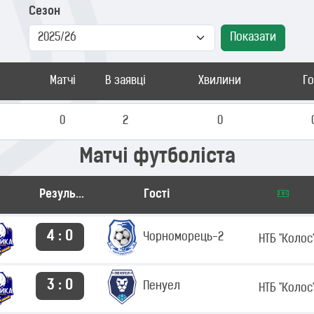
Сезон
Показати
Матчі
В заявці
Хвилини
Г
0
2
0
Матчі футболіста
Результат
Гості
4 : 0
Чорноморець-2
НТБ "Колос
3 : 0
Пенуел
НТБ "Колос