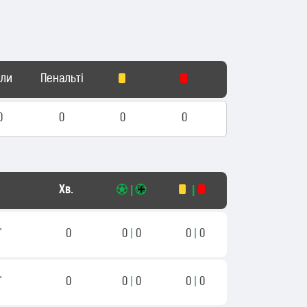
оли
Пенальті
0
0
0
0
Хв.
|
|
"
0
0
|
0
0
|
0
"
0
0
|
0
0
|
0