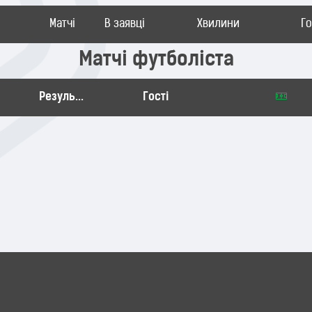
Матчі
В заявці
Хвилини
Г
Матчі футболіста
Результат
Гості