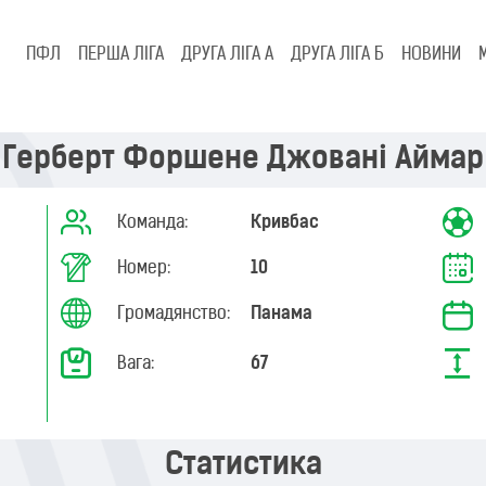
ПФЛ
ПЕРША ЛІГА
ДРУГА ЛІГА А
ДРУГА ЛІГА Б
НОВИНИ
Герберт Форшене Джовані Аймар
Команда:
Кривбас
Номер:
10
Громадянство:
Панама
Вага:
67
Статистика