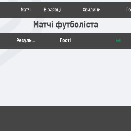
Матчі
В заявці
Хвилини
Г
Матчі футболіста
Результат
Гості