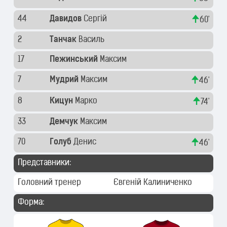
44
Давидов
Сергій
60'
2
Танчак
Василь
17
Пежинський
Максим
7
Мудрий
Максим
46'
8
Кицун
Марко
74'
33
Демчук
Максим
70
Голуб
Денис
46'
Представники:
Головний тренер
Євгеній Калиниченко
Форма: