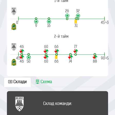
1-й тайм
26
32
|
|
0'
45'+3
9
16
31
2-й тайм
46
60
66
77
|
|
45'
90'+5
46
50
60
66
74
88
Склади
Схема
Склад команди: