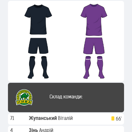
Склад команди:
71
Жупанський
Віталій
66'
4
Зінь
Андрій