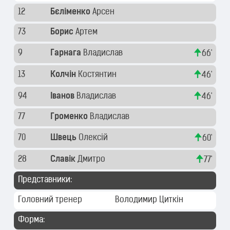
12
Бєліменко
Арсен
73
Борис
Артем
9
Гарнага
Владислав
66'
13
Колчін
Костянтин
46'
94
Іванов
Владислав
46'
77
Громенко
Владислав
70
Швець
Олексій
60'
28
Славік
Дмитро
77'
Представники:
Головний тренер
Володимир Циткін
Форма: