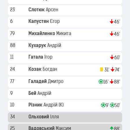
23
Слотюк
Арсен
6
Капустян
Єгор
46'
79
Михайленко
Микита
46'
88
Кухарук
Андрій
11
Гатала
Ігор
60'
24
Козак
Богдан
31'
74'
77
Галадей
Дмитро
16'
88'
9
Бей
Андрій
10
Різник
Андрій
(K)
9'
50'
34
Ольховий
Ілля
25
Вадовський
Максим
88'