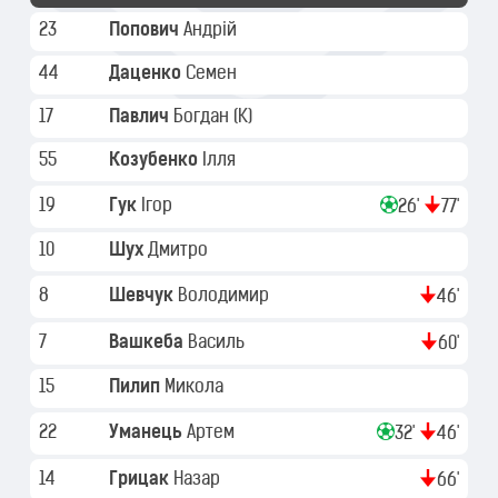
23
Попович
Андрій
44
Даценко
Семен
17
Павлич
Богдан
(K)
55
Козубенко
Ілля
19
Гук
Ігор
26'
77'
10
Шух
Дмитро
8
Шевчук
Володимир
46'
7
Вашкеба
Василь
60'
15
Пилип
Микола
22
Уманець
Артем
32'
46'
14
Грицак
Назар
66'