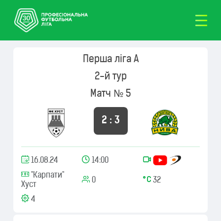
Перша ліга А
2-й тур
Матч № 5
2 : 3
16.08.24
14:00
"Карпати"
0
32
Хуст
4