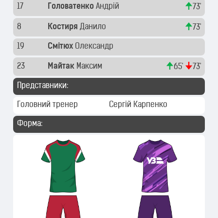
17
Головатенко
Андрій
73'
8
Костиря
Данило
73'
19
Смітюх
Олександр
23
Майтак
Максим
65'
73'
Представники:
Головний тренер
Сергій Карпенко
Форма: