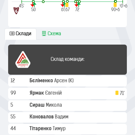
|
|
45'
90'+6
50
65
67
72
90+1
90+4
90+6
Склади
Схема
Склад команди:
12
Бєліменко
Арсен
(K)
99
Ярмак
Євгеній
71'
5
Сираш
Микола
55
Коновалов
Вадим
44
Тітаренко
Тимур