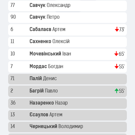
77
Савчук
Олександр
90
Савчук
Петро
6
Сабалаєв
Артем
73'
11
Сахненко
Олексій
10
Мочевінський
Іван
65'
7
Мордас
Богдан
55'
71
Палій
Денис
2
Багрій
Павло
55'
36
Назаренко
Назар
13
Єсаулов
Артем
14
Чернецький
Володимир