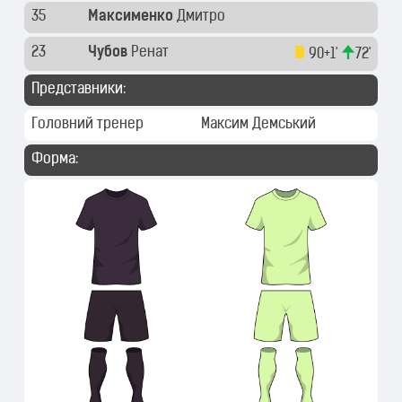
35
Максименко
Дмитро
23
Чубов
Ренат
90+1'
72'
Представники:
Головний тренер
Максим Демський
Форма: