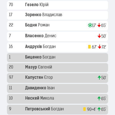
70
Гезело
Юрій
17
Зоренко
Владислав
22
Бодня
Роман
17'
65'
7
Власенко
Денис
50'
16
Андрухів
Богдан
67'
72'
1
Биценко
Богдан
20
Мазур
Євгеній
97
Капустян
Єгор
50'
11
Давиденко
Іван
10
Нескей
Микола
65'
9
Петровський
Богдан
90+4'
65'