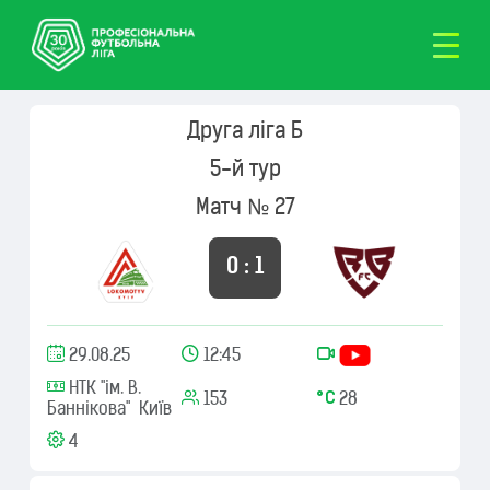
Друга ліга Б
5-й тур
Матч № 27
0 : 1
29.08.25
12:45
НТК "ім. В.
153
28
Баннікова" Київ
4