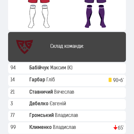
Склад команди:
94
Бабійчук
Максим
(K)
14
Гарбар
Гліб
90+6'
21
Ставничий
Вячеслав
3
Дебелко
Євгеній
77
Громський
Владислав
99
Клименко
Владислав
65'