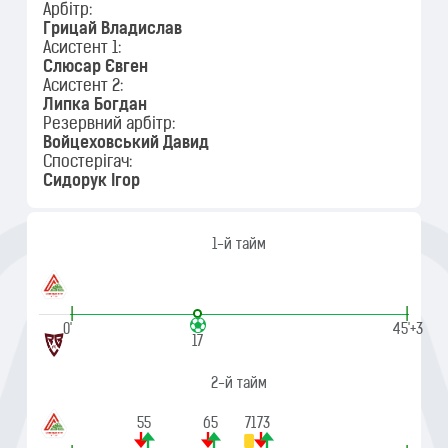
Арбітр:
Грицай Владислав
Асистент 1:
Слюсар Євген
Асистент 2:
Липка Богдан
Резервний арбітр:
Войцеховський Давид
Спостерігач:
Сидорук Ігор
1-й тайм
|
|
0'
45'+3
17
2-й тайм
55
65
71
73