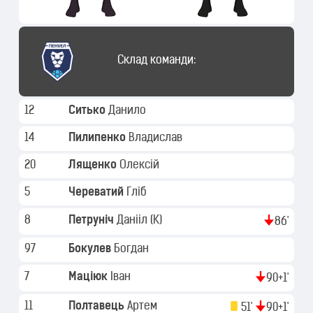
Склад команди:
12
Ситько
Данило
14
Пилипенко
Владислав
20
Лященко
Олексій
5
Череватий
Гліб
8
Петруніч
Данііл
(K)
86'
97
Бокулев
Богдан
7
Маціюк
Іван
90+1'
11
Полтавець
Артем
51'
90+1'