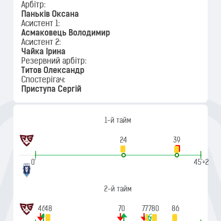
Арбітр:
Паньків Оксана
Асистент 1:
Асмаковець Володимир
Асистент 2:
Чайка Ірина
Резервний арбітр:
Титов Олександр
Спостерігач:
Приступа Сергій
1-й тайм
24
39
|
|
0'
45'+2
2-й тайм
46
48
70
77
78
79
80
86