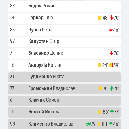
22
Бодня
Роман
14
Гарбар
Гліб
48'
70'
23
Чубов
Ренат
46'
97
Капустян
Єгор
7
Власенко
Денис
70'
16
Андрухів
Богдан
24'
39'
31
Гудименко
Нікіта
77
Громський
Владислав
78'
70'
6
Ключик
Семен
10
Нескей
Микола
86'
77'
99
Клименко
Владислав
79'
80'
46'