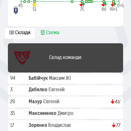
|
|
45'
90'+5
51
75
86
90+1
Склади
Схема
Склад команди:
94
Бабійчук
Максим
(K)
3
Дебелко
Євгеній
20
Мазур
Євгеній
46'
35
Максименко
Дмитро
17
Зоренко
Владислав
77'