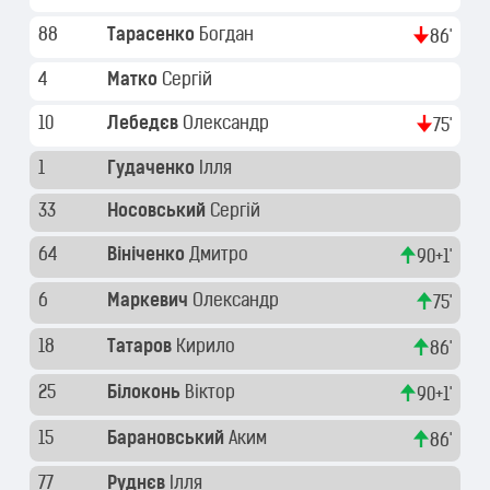
88
Тарасенко
Богдан
86'
4
Матко
Сергій
10
Лебедєв
Олександр
75'
1
Гудаченко
Ілля
33
Носовський
Сергій
64
Вініченко
Дмитро
90+1'
6
Маркевич
Олександр
75'
18
Татаров
Кирило
86'
25
Білоконь
Віктор
90+1'
15
Барановський
Аким
86'
77
Руднєв
Ілля