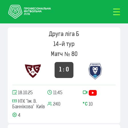
Друга ліга Б
14-й тур
Матч № 80
1 : 0
18.10.25
11:45
НТК "ім. В.
240
10
Баннікова" Київ
4