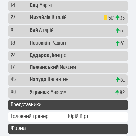
14
Бац
Мар'ян
27
Михайлів
Віталій
50'
33'
9
Бей
Андрій
61'
18
Посєвкін
Радіон
61'
24
Дударєв
Дмитро
17
Пежинський
Максим
45
Напуда
Валентин
61'
90
Угринюк
Максим
82'
Представники:
Головний тренер
Юрій Вірт
Форма: