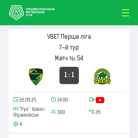
VBET Перша ліга
7-й тур
Матч № 54
1 : 1
22.09.25
14:00
"Рух" Івано-
300
26
Франківськ
4