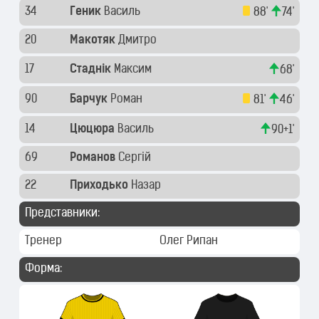
34
Геник
Василь
88'
74'
20
Макотяк
Дмитро
17
Стаднік
Максим
68'
90
Барчук
Роман
81'
46'
14
Цюцюра
Василь
90+1'
69
Романов
Сергій
22
Приходько
Назар
Представники:
Тренер
Олег Рипан
Форма: