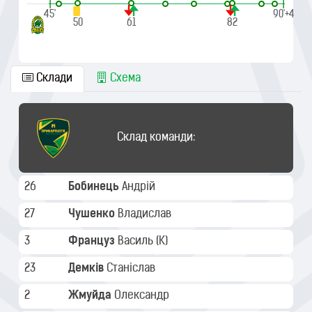
|
|
45'
90'+4
50
61
82
Склади
Схема
Склад команди:
26
Бобинець
Андрій
27
Чушенко
Владислав
3
Француз
Василь
(K)
23
Демків
Станіслав
2
Жмуйда
Олександр