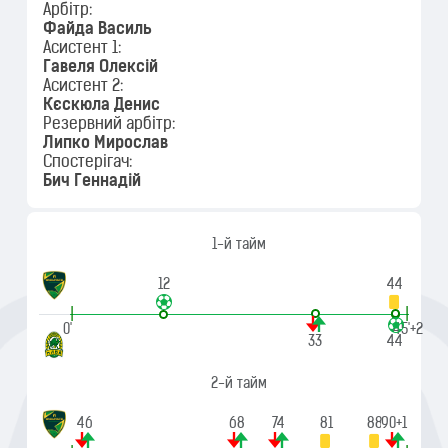
Арбітр:
Файда Василь
Асистент 1:
Гавеля Олексій
Асистент 2:
Кєскюла Денис
Резервний арбітр:
Липко Мирослав
Спостерігач:
Бич Геннадій
1-й тайм
12
44
|
|
0'
45'+2
33
44
2-й тайм
46
68
74
81
88
90+1