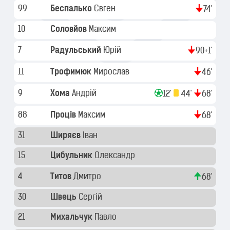
99
Беспалько
Євген
74'
10
Соловйов
Максим
7
Радульський
Юрій
90+1'
11
Трофимюк
Мирослав
46'
9
Хома
Андрій
12'
44'
68'
88
Проців
Максим
68'
31
Ширяєв
Іван
15
Цибульник
Олександр
4
Титов
Дмитро
68'
30
Швець
Сергій
21
Михальчук
Павло