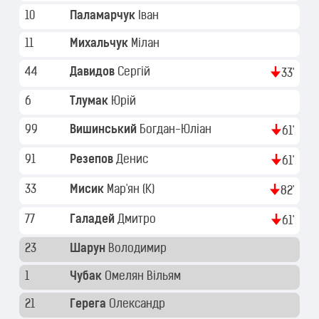
10
Паламарчук
Іван
11
Михальчук
Мілан
44
Давидов
Сергій
33'
6
Тлумак
Юрій
99
Вишинський
Богдан-Юліан
61'
91
Резепов
Денис
61'
33
Мисик
Мар'ян
(K)
82'
77
Галадей
Дмитро
61'
23
Шарун
Володимир
1
Чубак
Омелян Вільям
21
Герега
Олександр