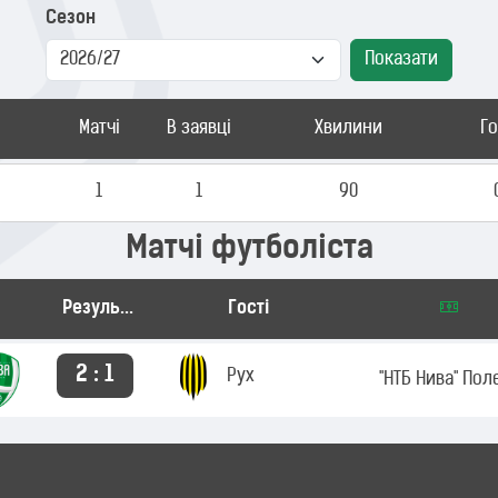
Сезон
Показати
Матчі
В заявці
Хвилини
Г
1
1
90
Матчі футболіста
Результат
Гості
2 : 1
Рух
"НТБ Нива" Пол