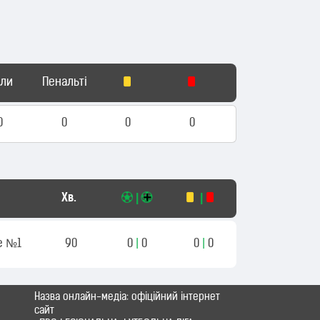
оли
Пенальті
0
0
0
0
Хв.
|
|
е №1
90
0
|
0
0
|
0
Назва онлайн-медіа: офіційний інтернет
сайт