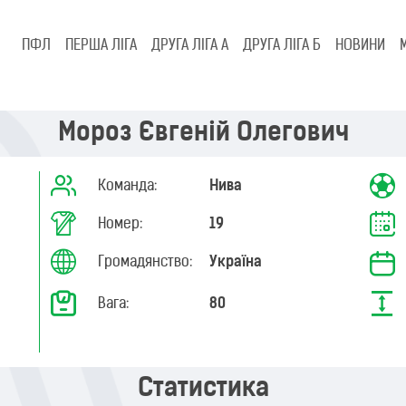
ПФЛ
ПЕРША ЛІГА
ДРУГА ЛІГА А
ДРУГА ЛІГА Б
НОВИНИ
Мороз Євгеній Олегович
Команда:
Нива
Номер:
19
Громадянство:
Україна
Вага:
80
Статистика