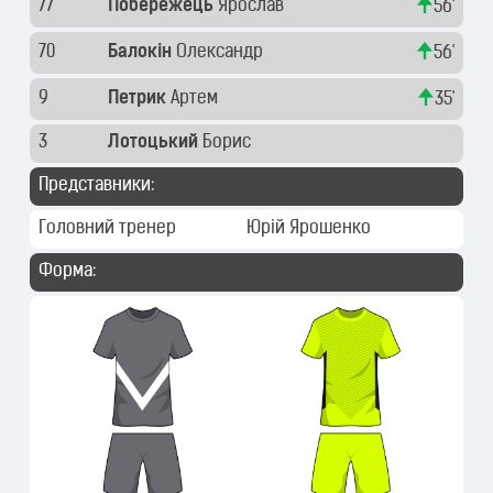
77
Побережець
Ярослав
56'
70
Балокін
Олександр
56'
9
Петрик
Артем
35'
3
Лотоцький
Борис
Представники:
Головний тренер
Юрій Ярошенко
Форма: