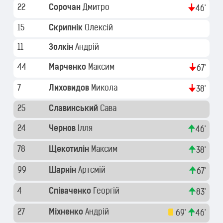
22
Сорочан
Дмитро
46'
15
Скрипнік
Олексій
11
Золкін
Андрій
44
Марченко
Максим
67'
7
Лиховидов
Микола
38'
25
Славинський
Сава
24
Чернов
Ілля
46'
78
Щекотилін
Максим
38'
99
Шарнін
Артємій
67'
4
Співаченко
Георгій
83'
27
Міхненко
Андрій
69'
46'