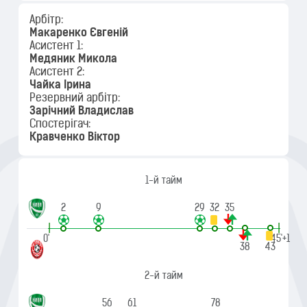
Арбітр:
Макаренко Євгеній
Асистент 1:
Медяник Микола
Асистент 2:
Чайка Ірина
Резервний арбітр:
Зарічний Владислав
Спостерігач:
Кравченко Віктор
1-й тайм
2
9
29
32
35
|
|
0'
45'+1
38
43
2-й тайм
56
61
78