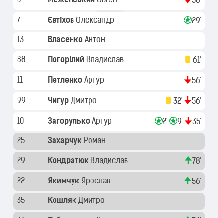
5
Меженський
Євген
56'
7
Євтіхов
Олександр
29'
13
Власенко
Антон
88
Погорілий
Владислав
61'
11
Петленко
Артур
56'
99
Чигур
Дмитро
32'
56'
10
Загорулько
Артур
2'
9'
35'
25
Захарчук
Роман
29
Кондратюк
Владислав
78'
22
Якимчук
Ярослав
56'
35
Кошляк
Дмитро