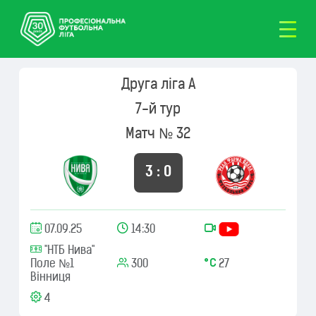
Друга ліга А
7-й тур
Матч № 32
3 : 0
07.09.25
14:30
"НТБ Нива"
Поле №1
300
27
Вінниця
4