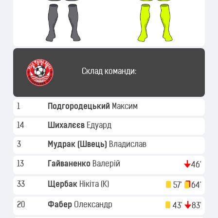
Склад команди:
1
Подгородецький
Максим
14
Шихалєєв
Едуард
3
Мудрак (Швець)
Владислав
13
Гайваненко
Валерій
46'
33
Щербак
Нікіта
(K)
57'
64'
20
Фабер
Олександр
43'
83'