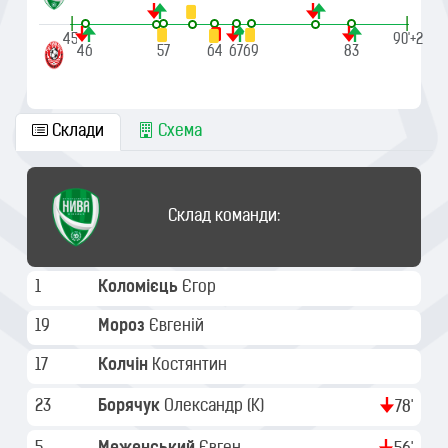
|
|
45'
90'+2
46
57
64
67
69
83
Склади
Схема
Склад команди:
1
Коломієць
Єгор
19
Мороз
Євгеній
17
Колчін
Костянтин
23
Борячук
Олександр
(K)
78'