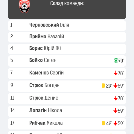
Склад команди:
1
Черновський
Ілля
2
Прийма
Назарій
4
Борис
Юрій
(K)
5
Бойко
Євген
70'
7
Каменєв
Сергій
78'
9
Стрюк
Богдан
29'
59'
11
Стрюк
Денис
78'
14
Лопатін
Нікола
59'
17
Рибчак
Микола
42'
59'