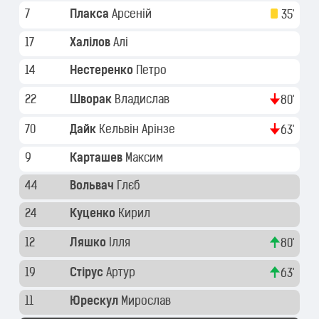
7
Плакса
Арсеній
35'
17
Халілов
Алі
14
Нестеренко
Петро
22
Шворак
Владислав
80'
70
Дайк
Кельвін Арінзе
63'
9
Карташев
Максим
44
Вольвач
Глєб
24
Куценко
Кирил
12
Ляшко
Ілля
80'
19
Стірус
Артур
63'
11
Юрескул
Мирослав