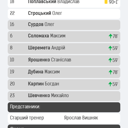
18
Поплавський
Владислав
90+1'
22
Строцький
Олег
16
Сурдов
Олег
6
Соломаха
Максим
78'
8
Шеремета
Андрій
59'
10
Ярошенко
Станіслав
59'
19
Дубина
Максим
78'
20
Карпин
Богдан
59'
23
Шевченко
Михайло
Представники:
Старший тренер
Ярослав Вишняк