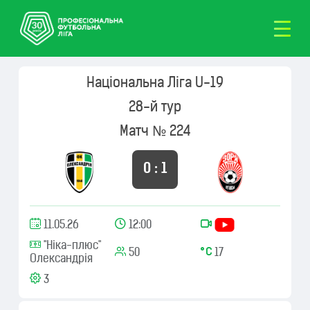
Національна Ліга U-19
28-й тур
Матч № 224
0 : 1
11.05.26
12:00
"Ніка-плюс"
50
17
Олександрія
3