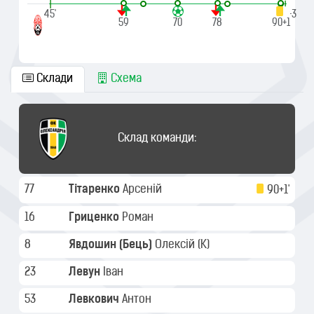
|
|
45'
90'+3
59
70
78
90+1
Склади
Схема
Склад команди:
77
Тітаренко
Арсеній
90+1'
16
Гриценко
Роман
8
Явдошин (Бець)
Олексій
(K)
23
Левун
Іван
53
Левкович
Антон