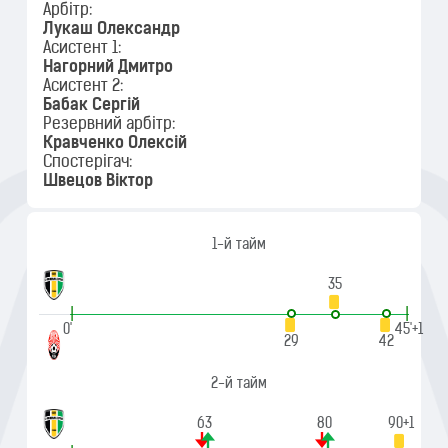
Арбітр:
Лукаш Олександр
Асистент 1:
Нагорний Дмитро
Асистент 2:
Бабак Сергій
Резервний арбітр:
Кравченко Олексій
Спостерігач:
Швецов Віктор
1-й тайм
35
|
|
0'
45'+1
29
42
2-й тайм
63
80
90+1