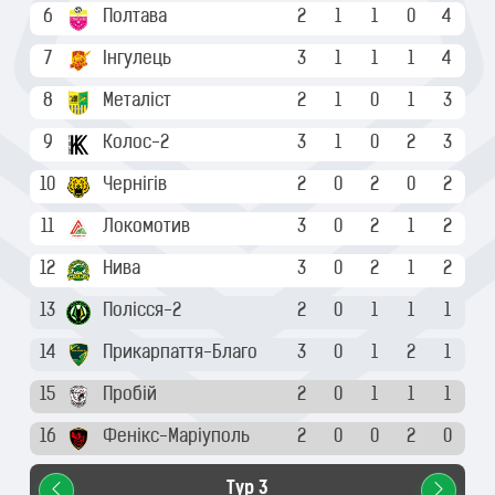
1
6
Полтава
2
1
1
0
4
6
0
7
Інгулець
3
1
1
1
4
7
0
8
Металіст
2
1
0
1
3
8
0
9
Колос-2
3
1
0
2
3
9
10
Чернігів
2
0
2
0
2
11
Локомотив
3
0
2
1
2
12
Нива
3
0
2
1
2
0
13
Полісся-2
2
0
1
1
1
14
Прикарпаття-Благо
3
0
1
2
1
0
15
Пробій
2
0
1
1
1
0
16
Фенікс-Маріуполь
2
0
0
2
0
Тур 3