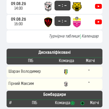
09.08.26
– : –
14:00
09.08.26
– : –
16:00
Турнірна таблиця
Календар
Дискваліфіковані
ПІБ
Команда
Матчі
Шаран Володимир
*
Гірний Максим
*
1
Бомбардири
#
ПІБ
Команда
Матчі