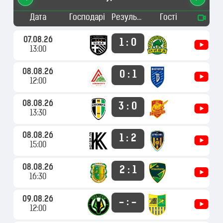
0
Дата
Господарі
Результат
Гості
ар
07.08.26
1 : 0
13:00
08.08.26
0 : 1
12:00
08.08.26
3 : 0
Да
13:30
08.08.26
1 : 2
15:00
#
08.08.26
2 : 1
1
чі
16:30
09.08.26
– : –
12:00