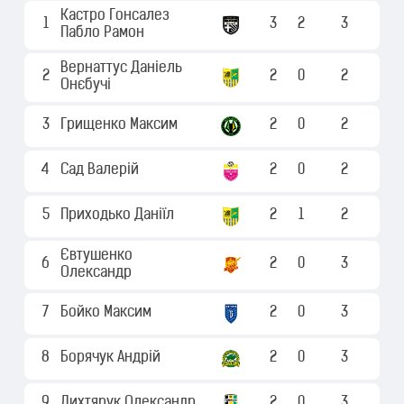
Кастро Гонсалез
1
3
2
3
Пабло Рамон
Вернаттус Даніель
2
2
0
2
Онєбучі
3
Грищенко Максим
2
0
2
4
Сад Валерій
2
0
2
5
Приходько Даніїл
2
1
2
Євтушенко
6
2
0
3
Олександр
7
Бойко Максим
2
0
3
8
Борячук Андрій
2
0
3
9
Дихтярук Олександр
2
0
3