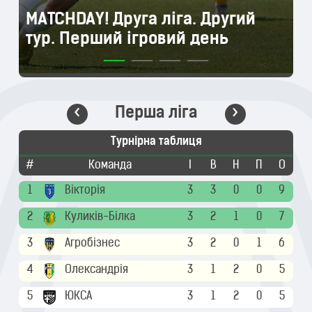
підтримуємо один одного,
MATCHDAY! Друга ліга. Другий
MATCHDAY! Перша ліга. Третій
MATCHDAY! Перша ліга. Третій
допомагаємо і у цьому сила
тур. Перший ігровий день
тур. Анонс матчів
тур. Анонс матчу п'ятниці
Пенуела
Перша ліга
Турнірна таблиця
О
#
Команда
І
В
Н
П
О
#
4
1
Вікторія
3
3
0
0
9
1
3
2
Куликів-Білка
3
2
1
0
7
2
3
3
Агробізнес
3
2
0
1
6
3
3
4
Олександрія
3
1
2
0
5
4
3
5
ЮКСА
3
1
2
0
5
5