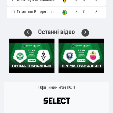
10
Семотюк Владислав
2
0
3
Останні відео
Офіційний м’яч ПФЛ