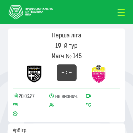
Перша ліга
19-й тур
Матч № 145
– : –
20.03.27
не визнач.
Арбітр: