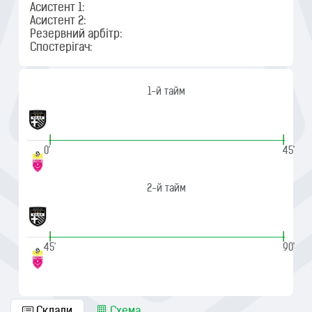
Асистент 1:
Асистент 2:
Резервний арбітр:
Спостерігач:
1-й тайм
|
|
0'
45'
2-й тайм
|
|
45'
90'