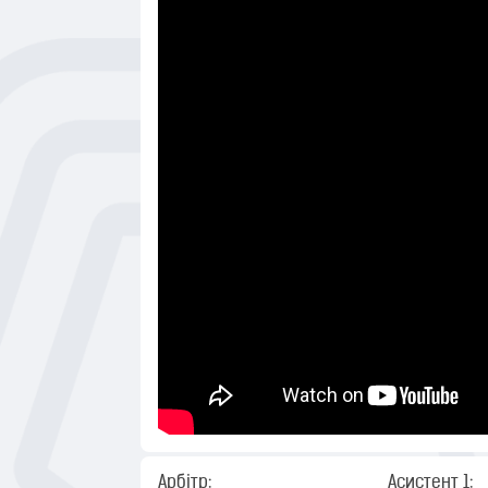
Арбітр:
Асистент 1: