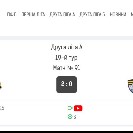
ПФЛ
ПЕРША ЛІГА
ДРУГА ЛІГА А
ДРУГА ЛІГА Б
НОВИНИ
Друга ліга А
19-й тур
Матч № 91
2 : 0
15
3