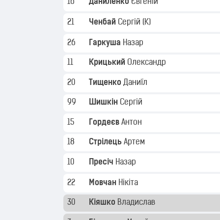
16
Даниленко
Євгеній
21
Ченбай
Сергій
(K)
26
Гаркуша
Назар
11
Крицький
Олександр
20
Тищенко
Даниїл
99
Шишкін
Сергій
15
Гордеєв
Антон
18
Стрілець
Артем
10
Пресіч
Назар
22
Мовчан
Нікіта
30
Кіяшко
Владислав