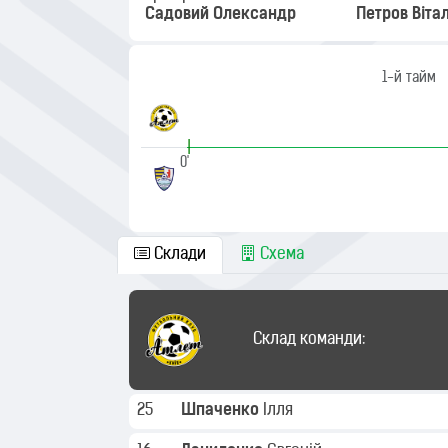
Садовий Олександр
Петров Вітал
1-й тайм
|
0'
Склади
Схема
Склад команди:
25
Шпаченко
Ілля