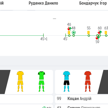
ій
Руденко Данило
Бондарчук Ігор
—
46
48
55
60
63
|
|
45'+1
45'
59
99
Коцан
Андрій