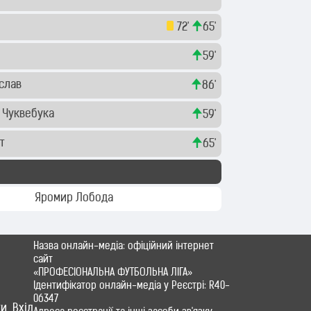
72'
65'
59'
слав
86'
ь Чуквебука
59'
рт
65'
Яромир Лобода
Назва онлайн-медіа: офіційний інтернет
сайт
«ПРОФЕСІОНАЛЬНА ФУТБОЛЬНА ЛІГА»
Ідентифікатор онлайн-медіа у Реєстрі: R40-
06347
ти
Вхід