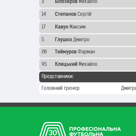
3
Білозеров
Михайло
14
Степанов
Сергій
17
Кавун
Максим
5
Глушко
Дмитро
28
Теймуров
Фарман
95
Кляцький
Михайло
Представники:
Головний тренер
Дмитр