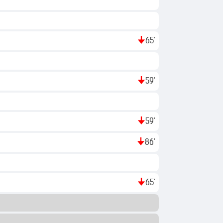
65'
59'
59'
86'
65'