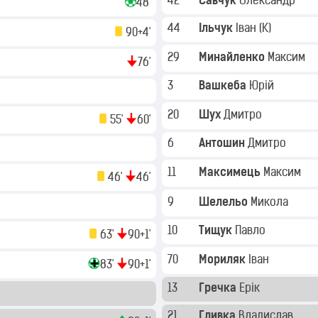
42
Савчук
Олександр
48'
44
Ільчук
Іван
(K)
90+4'
29
Минайленко
Максим
76'
3
Вашкеба
Юрій
20
Шух
Дмитро
55'
60'
6
Антошин
Дмитро
11
Максимець
Максим
46'
46'
9
Шелельо
Микола
10
Тищук
Павло
63'
90+1'
70
Мориляк
Іван
83'
90+1'
13
Гречка
Ерік
21
Гливка
Владислав