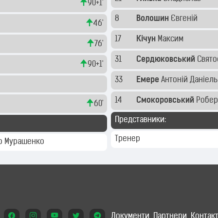
90+1'
8
Волошин
Євгеній
46'
17
Кічун
Максим
76'
31
Сердюковський
Свято
90+1'
33
Емере
Антоній Даніел
14
Смокоровський
Робе
60'
Представники:
Тренер
о Мурашенко
Документи
Партнери
Контак