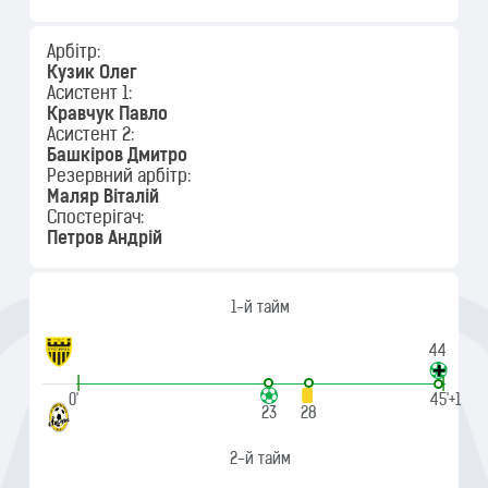
Арбітр:
Кузик Олег
Асистент 1:
Кравчук Павло
Асистент 2:
Башкіров Дмитро
Резервний арбітр:
Маляр Віталій
Спостерігач:
Петров Андрій
1-й тайм
44
|
|
0'
45'+1
23
28
2-й тайм