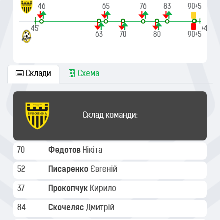
46
65
76
83
90+5
|
|
45'
90'+4
63
70
80
90+4
90+5
Склади
Схема
Склад команди:
70
Федотов
Нікіта
52
Писаренко
Євгеній
37
Прокопчук
Кирило
84
Скочеляс
Дмитрій