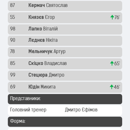
87
Кермач
Святослав
55
Князєв
Єгор
76'
98
Лапко
Віталій
90
Лєднєв
Нікіта
78
Мельничук
Артур
85
Скіцко
Владислав
65'
99
Стецюра
Дмитро
69
Юдін
Микита
46'
Представники:
Головний тренер
Дмитро Єфімов
Форма: