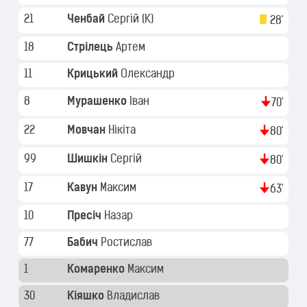
21
Ченбай
Сергій
(K)
28'
18
Стрілець
Артем
11
Крицький
Олександр
8
Мурашенко
Іван
70'
22
Мовчан
Нікіта
80'
99
Шишкін
Сергій
80'
17
Кавун
Максим
63'
10
Пресіч
Назар
77
Бабич
Ростислав
1
Комаренко
Максим
30
Кіяшко
Владислав