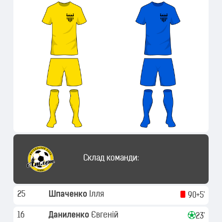
Склад команди:
25
Шпаченко
Ілля
90+5'
16
Даниленко
Євгеній
23'