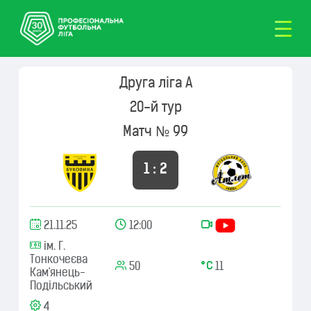
Друга ліга А
20-й тур
Матч № 99
1 : 2
21.11.25
12:00
ім. Г.
Тонкочеєва
50
11
Кам'янець-
Подільський
4