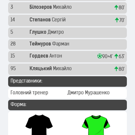
3
Білозеров
Михайло
80'
14
Степанов
Сергій
70'
5
Глушко
Дмитро
28
Теймуров
Фарман
15
Гордеєв
Антон
90+4'
63'
95
Кляцький
Михайло
80'
Представники:
Головний тренер
Дмитро Мурашенко
Форма: