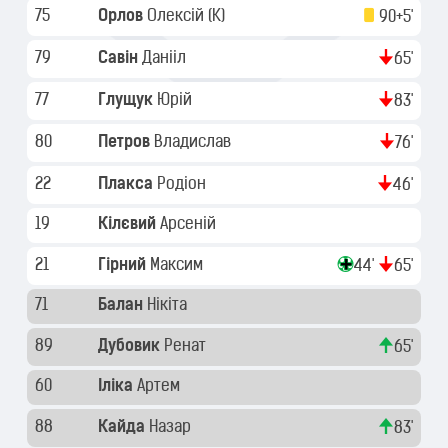
75
Орлов
Олексій
(K)
90+5'
79
Савін
Данііл
65'
77
Глущук
Юрій
83'
80
Петров
Владислав
76'
22
Плакса
Родіон
46'
19
Кілєвий
Арсеній
21
Гірний
Максим
44'
65'
71
Балан
Нікіта
89
Дубовик
Ренат
65'
60
Іліка
Артем
88
Кайда
Назар
83'