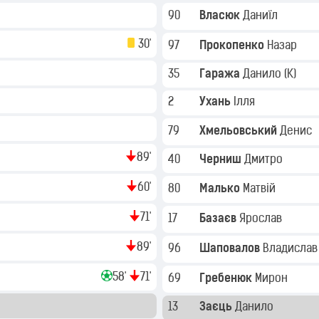
90
Власюк
Даниїл
30'
97
Прокопенко
Назар
35
Гаража
Данило
(K)
2
Ухань
Ілля
79
Хмельовський
Денис
89'
40
Черниш
Дмитро
60'
80
Малько
Матвій
71'
17
Базаєв
Ярослав
89'
96
Шаповалов
Владисла
58'
71'
69
Гребенюк
Мирон
13
Заєць
Данило