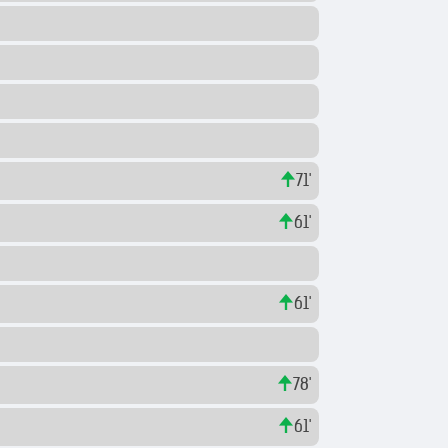
р
71'
61'
61'
78'
61'