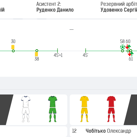
Асистент 2:
Резервний арбіт
ій
Руденко Данило
Удовенко Сергі
—
30
58
60
|
|
45'+1
45'
38
61
12
Чобітько
Олександр