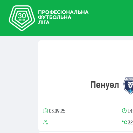
Пенуел
03.09.25
14
32