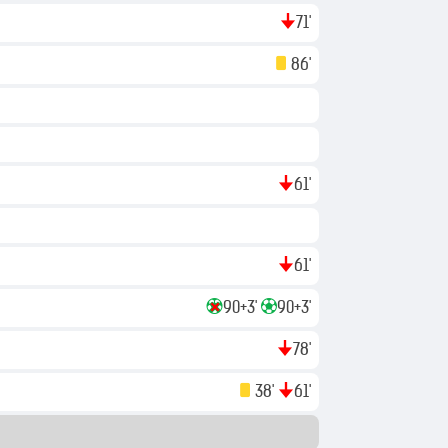
71'
86'
61'
61'
90+3'
90+3'
в
78'
38'
61'