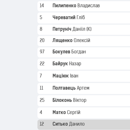
14
Пилипенко
Владислав
5
Череватий
Гліб
8
Петруніч
Данііл
(K)
20
Лященко
Олексій
97
Бокулев
Богдан
22
Байрук
Назар
7
Маціюк
Іван
11
Полтавець
Артем
25
Білоконь
Віктор
4
Матко
Сергій
12
Ситько
Данило