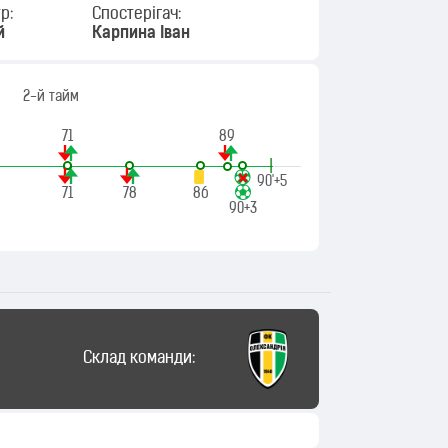
р:
Спостерігач:
й
Карпина Іван
2-й тайм
71
89
|
90'+5
71
78
86
90+3
Склад команди: