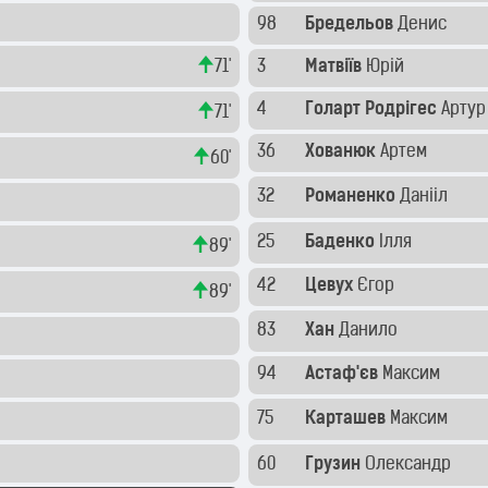
98
Бредельов
Денис
71'
3
Матвіїв
Юрій
4
Голарт Родрігес
Арту
71'
36
Хованюк
Артем
60'
32
Романенко
Данііл
25
Баденко
Ілля
89'
42
Цевух
Єгор
89'
83
Хан
Данило
94
Астаф'єв
Максим
75
Карташев
Максим
60
Грузин
Олександр