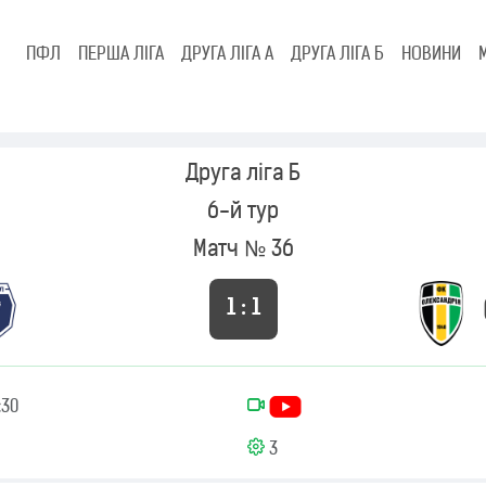
ПФЛ
ПЕРША ЛІГА
ДРУГА ЛІГА А
ДРУГА ЛІГА Б
НОВИНИ
Друга ліга Б
6-й тур
Матч № 36
1 : 1
:30
3