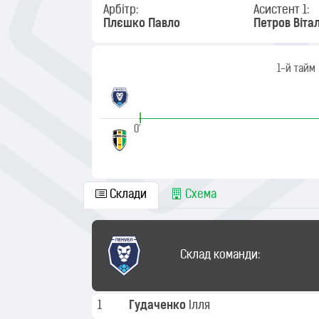
Арбітр:
Асистент 1:
Плєшко Павло
Петров Вітал
1-й тайм
|
0'
Склади
Схема
Склад команди:
1
Гудаченко
Ілля