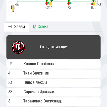
|
|
45'
90'+3
62
64
75
89
90
Склади
Схема
Склад команди:
12
Козлов
Станіслав
4
Ткач
Валентин
23
Плис
Олексій
32
Сорочан
Ярослав
8
Тараненко
Олександр