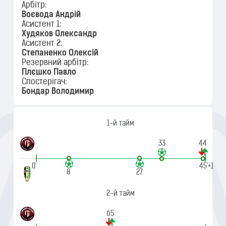
Арбітр:
Воєвода Андрій
Асистент 1:
Худяков Олександр
Асистент 2:
Степаненко Олексій
Резервний арбітр:
Плєшко Павло
Спостерігач:
Бондар Володимир
1-й тайм
33
44
|
|
0'
45'+1
8
27
2-й тайм
65