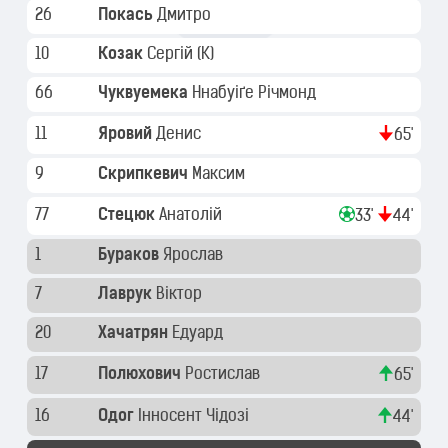
26
Покась
Дмитро
10
Козак
Сергій
(K)
66
Чуквуемека
Ннабуіґе Річмонд
11
Яровий
Денис
65'
9
Скрипкевич
Максим
77
Стецюк
Анатолій
33'
44'
1
Бураков
Ярослав
7
Лаврук
Віктор
20
Хачатрян
Едуард
17
Полюхович
Ростислав
65'
16
Одог
Інносент Чідозі
44'