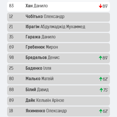
83
Хан
Данило
89'
12
Чобітько
Олександр
21
Ібрагім
Абдулмаджід Мухаммед
35
Гаража
Данило
69
Гребенюк
Мирон
98
Бредельов
Денис
89'
25
Баденко
Ілля
80
Малько
Матвій
62'
88
Білий
Давид
75'
89
Дайк
Кельвін Арінзе
18
Якименко
Олександр
62'