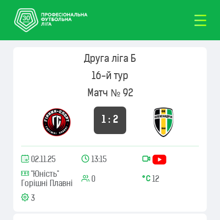
Друга ліга Б
16-й тур
Матч № 92
1 : 2
02.11.25
13:15
"Юність"
0
12
Горішні Плавні
3