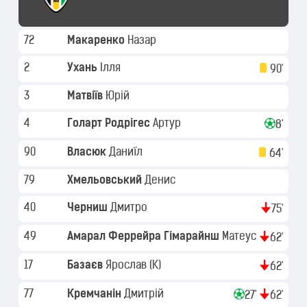
72
Макаренко
Назар
2
Ухань
Ілля
90'
3
Матвіїв
Юрій
4
Голарт Родрігес
Артур
8'
90
Власюк
Даниїл
64'
79
Хмельовський
Денис
40
Черниш
Дмитро
75'
49
Амарал Феррейра Гімарайнш
Матеус
62'
17
Базаєв
Ярослав
(K)
62'
77
Кремчанін
Дмитрій
27'
62'