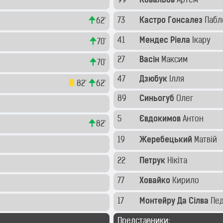
99
Ковальов
Артем
73
Кастро Гонсалез
Пабл
62'
41
Мендес Ріела
Ікару
70'
27
Васін
Максим
70'
47
Дзюбук
Ілля
82'
62'
89
Синьогуб
Олег
5
Євдокимов
Антон
82'
19
Жеребецький
Матвій
22
Петрук
Нікіта
77
Ховайко
Кирило
17
Монтейру Да Сілва
Пед
Представники: