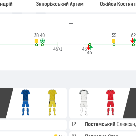
ндрій
Запоріжський Артем
Ожійов Костянт
—
38
40
55
62
|
|
45'+1
45'
46
12
Постемський
Олекса