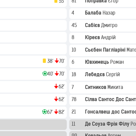
81
Поправка
Єгор
55'
4
Балаба
Назар
45
Сабієв
Дмитро
8
Кіреєв
Андрій
10
Сьєбен Пагліаріні
Мат
38'
70'
6
Ювхимець
Роман
40'
70'
18
Лебедєв
Сергій
62'
7
Ситников
Микита
62'
78
Сілва Сантос Дос Сан
21
Гонсалвеш дос Санто
67'
82'
11
Де Соуза Фрія Філу
Ро