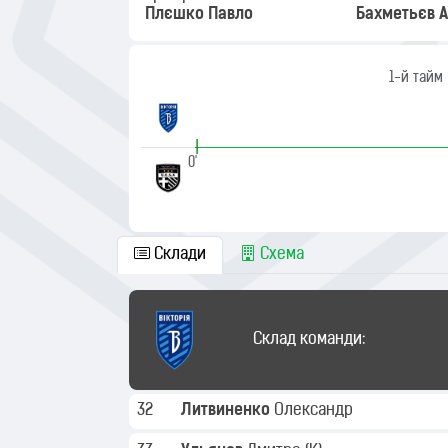
Плєшко Павло
Бахметьєв А
1-й тайм
|
0'
Склади
Схема
Склад команди:
32
Литвиненко
Олександр