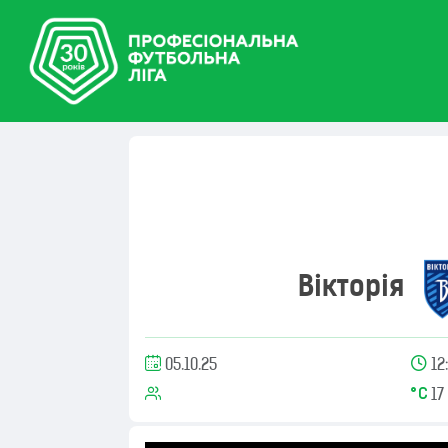
Вікторія
05.10.25
12
17