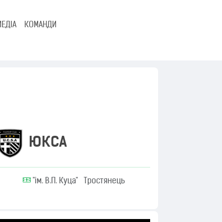
МЕДІА
КОМАНДИ
ЮКСА
"ім. В.П. Куца" Тростянець