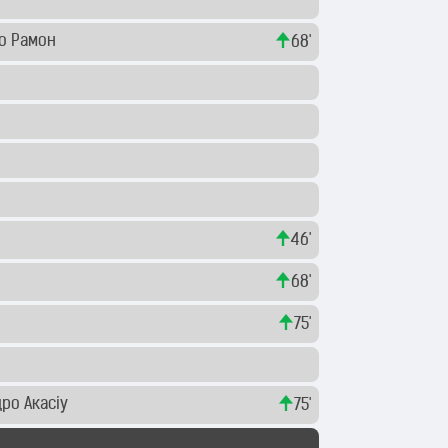
о Рамон
68'
46'
68'
75'
ро Акасіу
75'