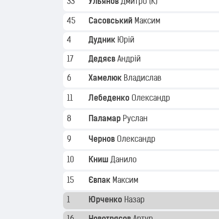
33
Ульянов
Дмитро
(K)
45
Сасовський
Максим
4
Дудник
Юрій
17
Дедяєв
Андрій
6
Хамелюк
Владислав
11
Лебеденко
Олександр
8
Паламар
Руслан
9
Чернов
Олександр
10
Книш
Данило
15
Євпак
Максим
1
Юрченко
Назар