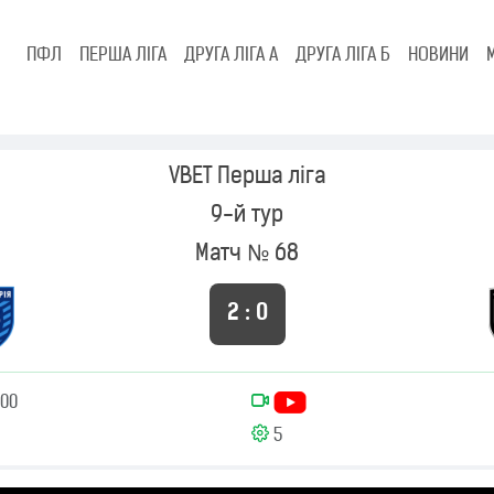
ПФЛ
ПЕРША ЛІГА
ДРУГА ЛІГА А
ДРУГА ЛІГА Б
НОВИНИ
VBET Перша ліга
9-й тур
Матч № 68
2 : 0
:00
5