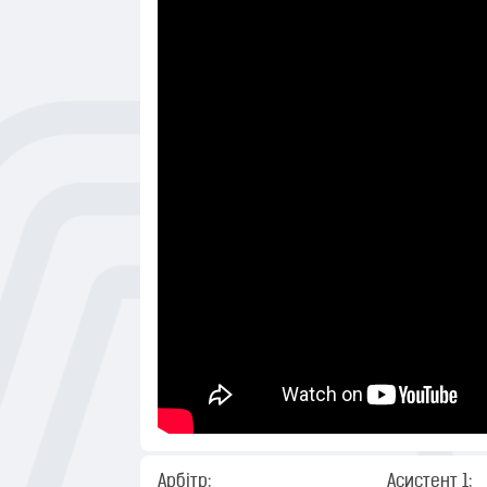
Арбітр:
Асистент 1: