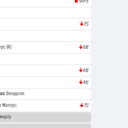
90+3'
75'
еус
(K)
68'
68'
46'
тос
Венделл
с
Матеус
75'
маріу