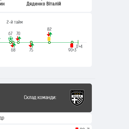
ин
Дяденко Віталій
2-й тайм
82
67
70
|
90'+4
68
75
90+3
Склад команди:
ндр