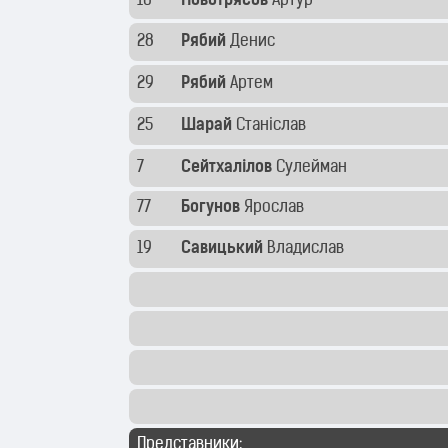
16
Новотрясов
Артур
28
Рябий
Денис
29
Рябий
Артем
25
Шарай
Станіслав
7
Сейтхалілов
Сулейман
77
Богунов
Ярослав
19
Савицький
Владислав
Представники: