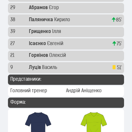
29
Абрамов
Єгор
38
Паляничка
Кирило
85'
39
Грищенко
Ілля
27
Ісаєнко
Євгеній
75'
21
Горяінов
Олексій
9
Луців
Василь
51'
Представники:
Головний тренер
Андрій Аніщенко
Форма: