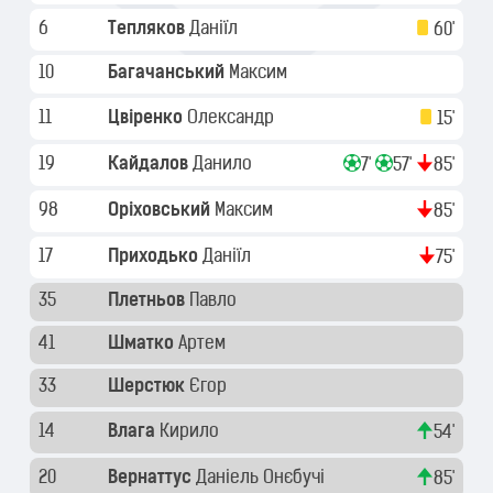
6
Тепляков
Даніїл
60'
10
Багачанський
Максим
11
Цвіренко
Олександр
15'
19
Кайдалов
Данило
7'
57'
85'
98
Оріховський
Максим
85'
17
Приходько
Даніїл
75'
35
Плетньов
Павло
41
Шматко
Артем
33
Шерстюк
Єгор
14
Влага
Кирило
54'
20
Вернаттус
Даніель Онєбучі
85'