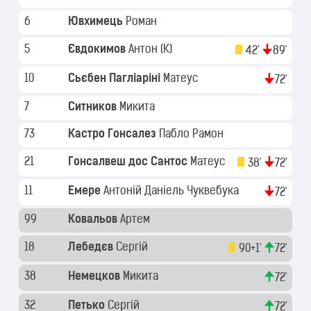
6
Ювхимець
Роман
5
Євдокимов
Антон
(K)
42'
89'
10
Сьєбен Пагліаріні
Матеус
72'
7
Ситников
Микита
73
Кастро Гонсалез
Пабло Рамон
21
Гонсалвеш дос Сантос
Матеус
38'
72'
11
Емере
Антоній Даніель Чуквебука
72'
99
Ковальов
Артем
18
Лебедєв
Сергій
90+1'
72'
38
Немецков
Микита
72'
32
Петько
Сергій
72'