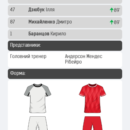
47
Дзюбук
Ілля
89'
87
Михайленко
Дмитро
89'
1
Баранцов
Кирило
Представники:
Головний тренер
Андерсон Мендес
Рібейро
Форма: