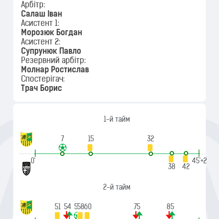
Арбітр:
Салаш Іван
Асистент 1:
Морозюк Богдан
Асистент 2:
Супрунюк Павло
Резервний арбітр:
Молнар Ростислав
Спостерігач:
Трач Борис
1-й тайм
7
15
32
|
|
0'
45'+2
38
42
2-й тайм
51
54
57
58
60
75
85