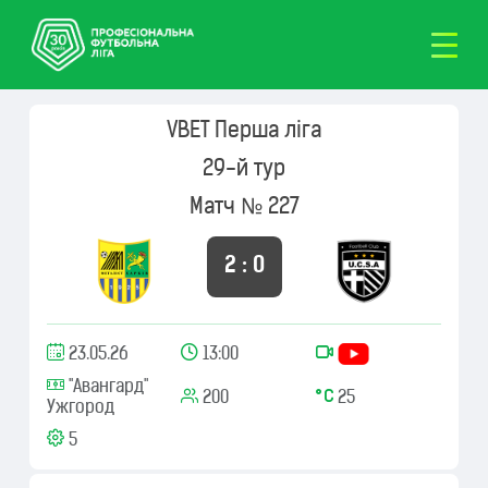
VBET Перша ліга
29-й тур
Матч № 227
2 : 0
23.05.26
13:00
"Авангард"
200
25
Ужгород
5