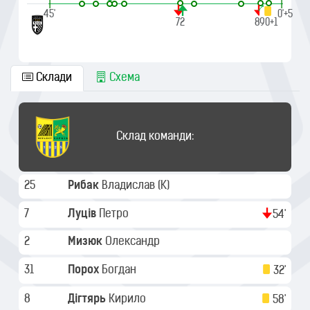
|
|
45'
90'+5
72
89
90+1
Склади
Схема
Склад команди:
25
Рибак
Владислав
(K)
7
Луців
Петро
54'
2
Мизюк
Олександр
31
Порох
Богдан
32'
8
Дігтярь
Кирило
58'