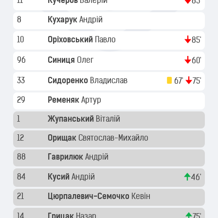
11
Кучеров
Валерій
85'
8
Кухарук
Андрій
10
Оріховський
Павло
85'
96
Синиця
Олег
60'
33
Сидоренко
Владислав
67'
75'
29
Ременяк
Артур
1
Жупанський
Віталій
12
Орищак
Святослав-Михайло
88
Гаврилюк
Андрій
84
Кусий
Андрій
46'
21
Цюрпалевич-Семочко
Кевін
14
Грицак
Назар
75'