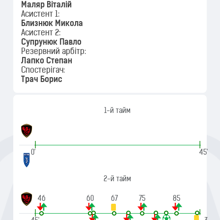
Маляр Віталій
Асистент 1:
Близнюк Микола
Асистент 2:
Супрунюк Павло
Резервний арбітр:
Лапко Степан
Спостерігач:
Трач Борис
1-й тайм
|
|
0'
45'
2-й тайм
46
60
67
75
85
|
|