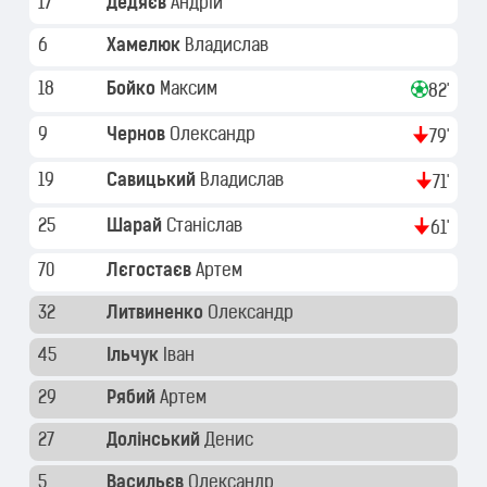
17
Дедяєв
Андрій
6
Хамелюк
Владислав
18
Бойко
Максим
82'
9
Чернов
Олександр
79'
19
Савицький
Владислав
71'
25
Шарай
Станіслав
61'
70
Лєгостаєв
Артем
32
Литвиненко
Олександр
45
Ільчук
Іван
29
Рябий
Артем
27
Долінський
Денис
5
Васильєв
Олександр