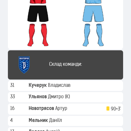
Склад команди:
31
Кучерук
Владислав
33
Ульянов
Дмитро
(K)
16
Новотрясов
Артур
90+3'
4
Мельник
Даніїл