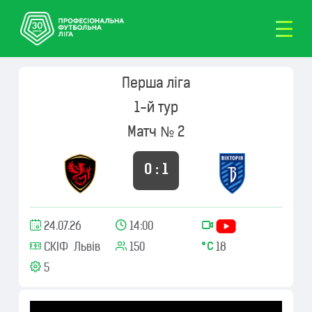
Перша ліга
1-й тур
Матч № 2
0 : 1
24.07.26
14:00
СКІФ Львів
150
18
5