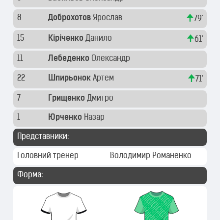
8
Доброхотов
Ярослав
79'
15
Кіріченко
Данило
61'
11
Лебеденко
Олександр
22
Шпирьонок
Артем
71'
7
Грищенко
Дмитро
1
Юрченко
Назар
Представники:
Головний тренер
Володимир Романенко
Форма: