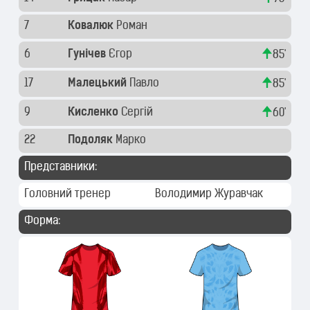
7
Ковалюк
Роман
6
Гунічев
Єгор
85'
17
Малецький
Павло
85'
9
Кисленко
Сергій
60'
22
Подоляк
Марко
Представники:
Головний тренер
Володимир Журавчак
Форма: