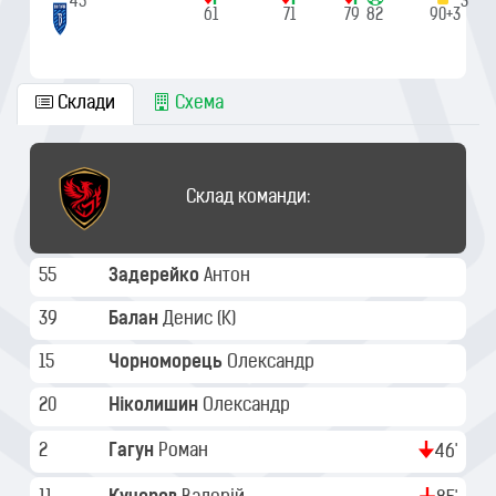
45'
90'+3
61
71
79
82
90+3
Склади
Схема
Склад команди:
55
Задерейко
Антон
39
Балан
Денис
(K)
15
Чорноморець
Олександр
20
Ніколишин
Олександр
2
Гагун
Роман
46'