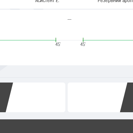
Асистент 2:
Резервний арбіт
—
|
|
45'
45'