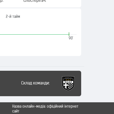
р:
Спостерігач:
2-й тайм
|
90'
Склад команди:
Назва онлайн-медіа: офіційний інтернет
сайт