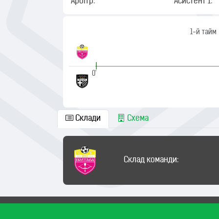
Арбітр:
Асистент 1:
1-й тайм
|
0'
Склади
Схема
Склад команди: