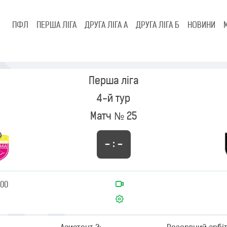
ПФЛ
ПЕРША ЛІГА
ДРУГА ЛІГА А
ДРУГА ЛІГА Б
НОВИНИ
Перша ліга
4-й тур
Матч № 25
– : –
:00