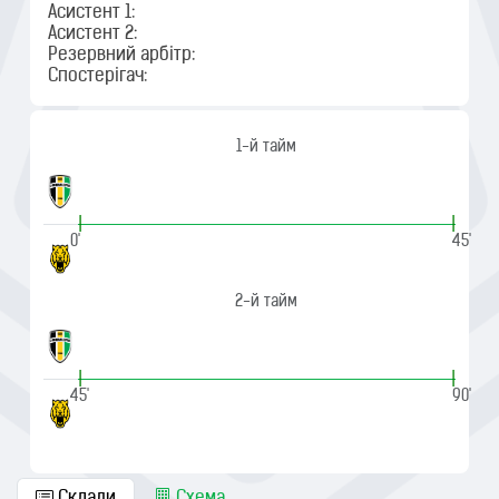
Асистент 1:
Асистент 2:
Резервний арбітр:
Спостерігач:
1-й тайм
|
|
0'
45'
2-й тайм
|
|
45'
90'