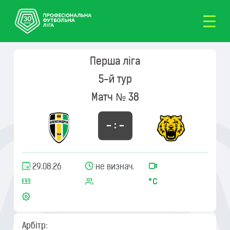
Перша ліга
5-й тур
Матч № 38
– : –
29.08.26
не визнач.
Арбітр: