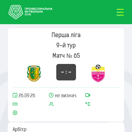
Перша ліга
9-й тур
Матч № 65
– : –
26.09.26
не визнач.
Арбітр: