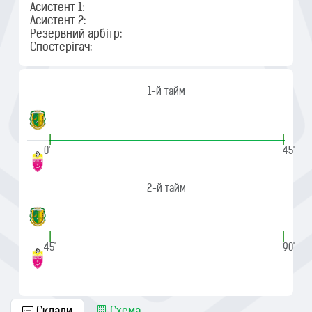
Асистент 1:
Асистент 2:
Резервний арбітр:
Спостерігач:
1-й тайм
|
|
0'
45'
2-й тайм
|
|
45'
90'