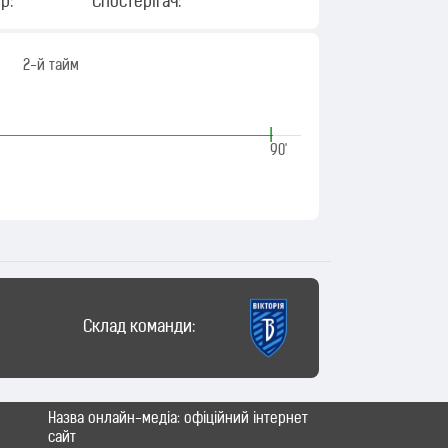
р:
Спостерігач:
2-й тайм
|
90'
Склад команди:
Назва онлайн-медіа: офіційний інтернет
сайт