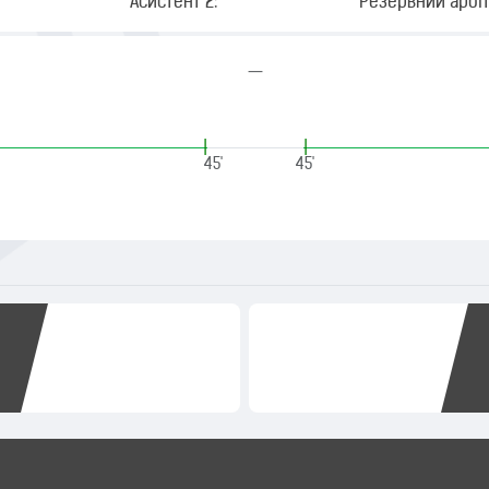
Асистент 2:
Резервний арбіт
—
|
|
45'
45'