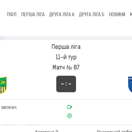
ПФЛ
ПЕРША ЛІГА
ДРУГА ЛІГА А
ДРУГА ЛІГА Б
НОВИНИ
Перша ліга
11-й тур
Матч № 87
– : –
 визнач.