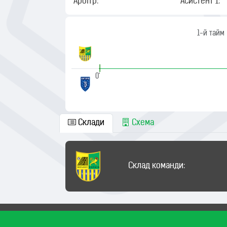
Арбітр:
Асистент 1:
1-й тайм
|
0'
Склади
Схема
Склад команди: