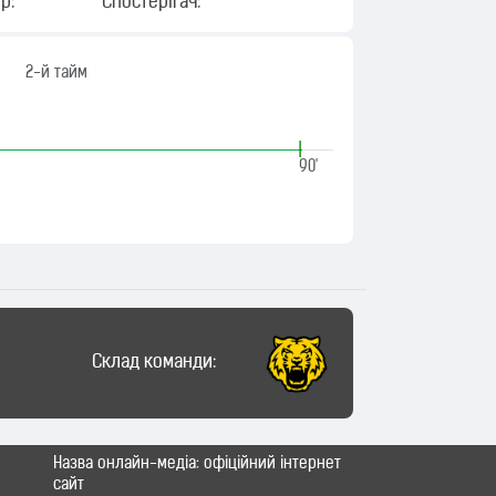
р:
Спостерігач:
2-й тайм
|
90'
Склад команди:
Назва онлайн-медіа: офіційний інтернет
сайт