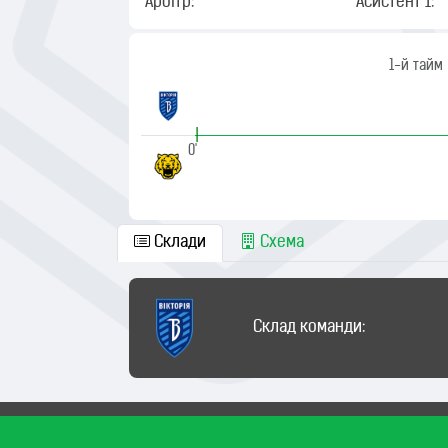
Арбітр:
Асистент 1:
1-й тайм
|
0'
Склади
Схема
Склад команди: