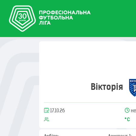
Вікторія
17.10.26
не