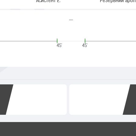
Асистент 2:
Резервний арбіт
—
|
|
45'
45'