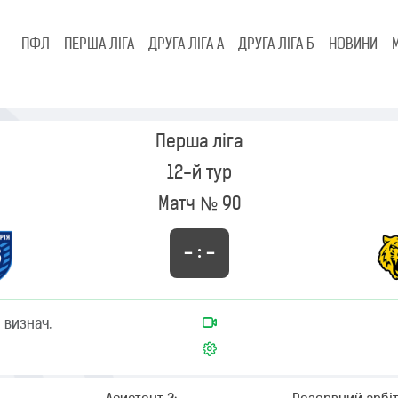
ПФЛ
ПЕРША ЛІГА
ДРУГА ЛІГА А
ДРУГА ЛІГА Б
НОВИНИ
Перша ліга
12-й тур
Матч № 90
– : –
 визнач.