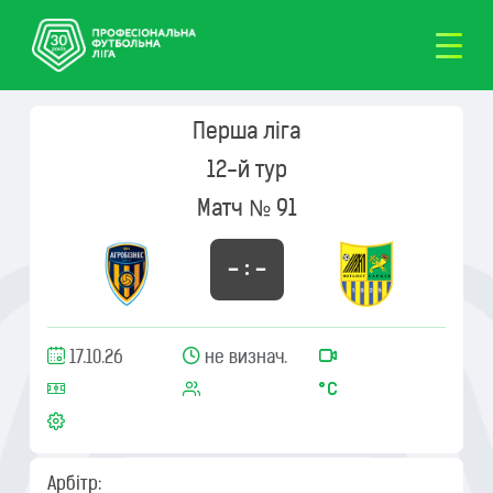
Перша ліга
12-й тур
Матч № 91
– : –
17.10.26
не визнач.
Арбітр: