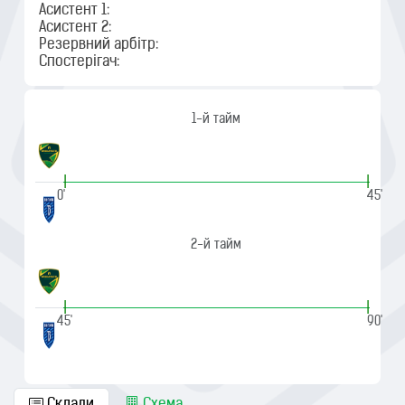
Асистент 1:
Асистент 2:
Резервний арбітр:
Спостерігач:
1-й тайм
|
|
0'
45'
2-й тайм
|
|
45'
90'