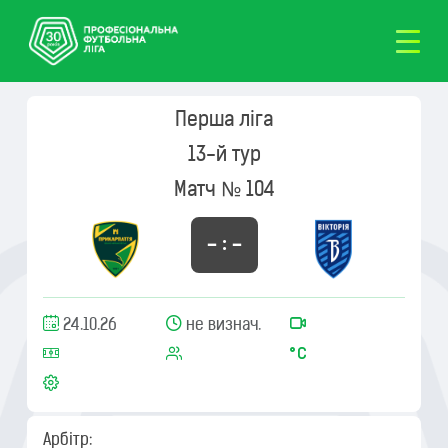
Перша ліга
13-й тур
Матч № 104
– : –
24.10.26
не визнач.
Арбітр: